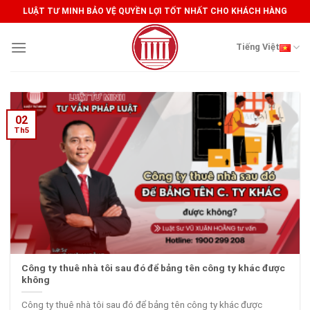
Skip
LUẬT TƯ MINH BẢO VỆ QUYỀN LỢI TỐT NHẤT CHO KHÁCH HÀNG
to
content
Tiếng Việt
02
Th5
Công ty thuê nhà tôi sau đó để bảng tên công ty khác được
không
Công ty thuê nhà tôi sau đó để bảng tên công ty khác được