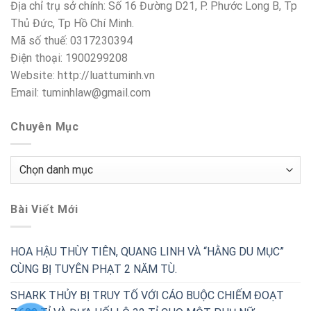
Địa chỉ trụ sở chính: Số 16 Đường D21, P. Phước Long B, Tp
Thủ Đức, Tp Hồ Chí Minh.
Mã số thuế: 0317230394
Điện thoại: 1900299208
Website: http://luattuminh.vn
Email: tuminhlaw@gmail.com
Chuyên Mục
Chuyên
Mục
Bài Viết Mới
HOA HẬU THÙY TIÊN, QUANG LINH VÀ “HẰNG DU MỤC”
CÙNG BỊ TUYÊN PHẠT 2 NĂM TÙ.
SHARK THỦY BỊ TRUY TỐ VỚI CÁO BUỘC CHIẾM ĐOẠT