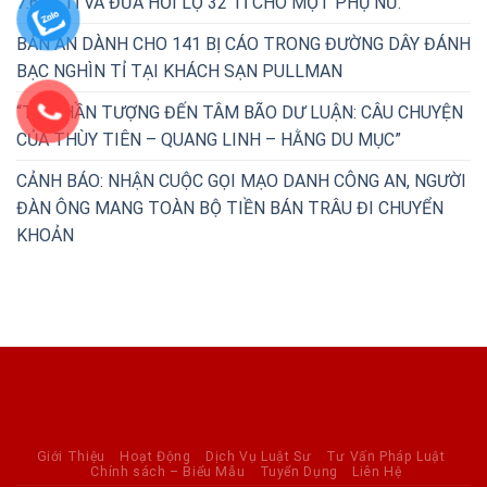
7.600 TỈ VÀ ĐƯA HỐI LỘ 32 TỈ CHO MỘT PHỤ NỮ.
BẢN ÁN DÀNH CHO 141 BỊ CÁO TRONG ĐƯỜNG DÂY ĐÁNH
BẠC NGHÌN TỈ TẠI KHÁCH SẠN PULLMAN
“TỪ THẦN TƯỢNG ĐẾN TÂM BÃO DƯ LUẬN: CÂU CHUYỆN
CỦA THÙY TIÊN – QUANG LINH – HẰNG DU MỤC”
CẢNH BÁO: NHẬN CUỘC GỌI MẠO DANH CÔNG AN, NGƯỜI
ĐÀN ÔNG MANG TOÀN BỘ TIỀN BÁN TRÂU ĐI CHUYỂN
KHOẢN
Giới Thiệu
Hoạt Động
Dịch Vụ Luật Sư
Tư Vấn Pháp Luật
Chính sách – Biểu Mẫu
Tuyển Dụng
Liên Hệ