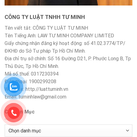
CÔNG TY LUẬT TNHH TƯ MINH
Tên viết tắt: CÔNG TY LUẬT TƯ MINH
Tên Tiếng Anh: LAW TƯ MINH COMPANY LIMITED
Giấy chứng nhận đăng ký hoạt động: số 41.02.3774/TP/
ĐKHĐ do Sở Tư pháp Tp Hồ Chí Minh.
Địa chỉ trụ sở chính: Số 16 Đường D21, P. Phước Long B, Tp
Thủ Đức, Tp Hồ Chí Minh.
Mã số thuế: 0317230394
Điện thoại: 1900299208
Website: http://luattuminh.vn
Email: tuminhlaw@gmail.com
Chuyên Mục
Chuyên
Mục