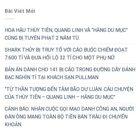
Bài Viết Mới
HOA HẬU THÙY TIÊN, QUANG LINH VÀ “HẰNG DU MỤC”
CÙNG BỊ TUYÊN PHẠT 2 NĂM TÙ.
SHARK THỦY BỊ TRUY TỐ VỚI CÁO BUỘC CHIẾM ĐOẠT
7.600 TỈ VÀ ĐƯA HỐI LỘ 32 TỈ CHO MỘT PHỤ NỮ.
BẢN ÁN DÀNH CHO 141 BỊ CÁO TRONG ĐƯỜNG DÂY ĐÁNH
BẠC NGHÌN TỈ TẠI KHÁCH SẠN PULLMAN
“TỪ THẦN TƯỢNG ĐẾN TÂM BÃO DƯ LUẬN: CÂU CHUYỆN
CỦA THÙY TIÊN – QUANG LINH – HẰNG DU MỤC”
CẢNH BÁO: NHẬN CUỘC GỌI MẠO DANH CÔNG AN, NGƯỜI
ĐÀN ÔNG MANG TOÀN BỘ TIỀN BÁN TRÂU ĐI CHUYỂN
KHOẢN