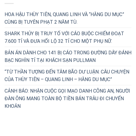
HOA HẬU THÙY TIÊN, QUANG LINH VÀ “HẰNG DU MỤC”
CÙNG BỊ TUYÊN PHẠT 2 NĂM TÙ.
SHARK THỦY BỊ TRUY TỐ VỚI CÁO BUỘC CHIẾM ĐOẠT
7.600 TỈ VÀ ĐƯA HỐI LỘ 32 TỈ CHO MỘT PHỤ NỮ.
BẢN ÁN DÀNH CHO 141 BỊ CÁO TRONG ĐƯỜNG DÂY ĐÁNH
BẠC NGHÌN TỈ TẠI KHÁCH SẠN PULLMAN
“TỪ THẦN TƯỢNG ĐẾN TÂM BÃO DƯ LUẬN: CÂU CHUYỆN
CỦA THÙY TIÊN – QUANG LINH – HẰNG DU MỤC”
CẢNH BÁO: NHẬN CUỘC GỌI MẠO DANH CÔNG AN, NGƯỜI
ĐÀN ÔNG MANG TOÀN BỘ TIỀN BÁN TRÂU ĐI CHUYỂN
KHOẢN