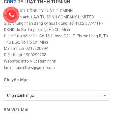
CÔNG TY LUẬT TNHH TƯ MINH
Tên viết tắt: CÔNG TY LUẬT TƯ MINH
Tên Tiếng Anh: LAW TƯ MINH COMPANY LIMITED
Giấy chứng nhận đăng ký hoạt động: số 41.02.3774/TP/
ĐKHĐ do Sở Tư pháp Tp Hồ Chí Minh.
Địa chỉ trụ sở chính: Số 16 Đường D21, P. Phước Long B, Tp
Thủ Đức, Tp Hồ Chí Minh.
Mã số thuế: 0317230394
Điện thoại: 1900299208
Website: http://luattuminh.vn
Email: tuminhlaw@gmail.com
Chuyên Mục
Chuyên
Mục
Bài Viết Mới