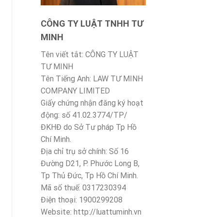
CÔNG TY LUẬT TNHH TƯ
MINH
Tên viết tắt: CÔNG TY LUẬT
TƯ MINH
Tên Tiếng Anh: LAW TƯ MINH
kiểm thử việc gửi và nhận dữ liệu điện tử giấy chuyển tu
COMPANY LIMITED
cùng nghiên cứu, triển khai tích hợp 2 loại giấy tờ này 
Giấy chứng nhận đăng ký hoạt
động: số 41.02.3774/TP/
ĐKHĐ do Sở Tư pháp Tp Hồ
Chí Minh.
huyển tuyến bảo hiểm y tế và giấy hẹn khám lại là một tr
Địa chỉ trụ sở chính: Số 16
Đường D21, P. Phước Long B,
Tp Thủ Đức, Tp Hồ Chí Minh.
Mã số thuế: 0317230394
Điện thoại: 1900299208
Website: http://luattuminh.vn