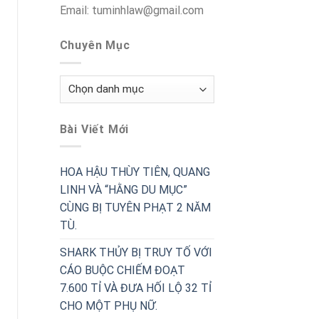
Email: tuminhlaw@gmail.com
Chuyên Mục
Chuyên
Mục
Bài Viết Mới
HOA HẬU THÙY TIÊN, QUANG
LINH VÀ “HẰNG DU MỤC”
CÙNG BỊ TUYÊN PHẠT 2 NĂM
TÙ.
SHARK THỦY BỊ TRUY TỐ VỚI
CÁO BUỘC CHIẾM ĐOẠT
7.600 TỈ VÀ ĐƯA HỐI LỘ 32 TỈ
CHO MỘT PHỤ NỮ.