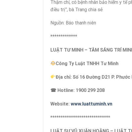
Thậm chí, có bệnh nhân bảo hiểm y tế ph
điều trị”, bà Trang chia sẻ
Nguồn: Báo thanh niên
*************
LUẬT TƯ MINH – TÂM SÁNG TRÍ MIN
Công Ty Luật TNHH Tư Minh
Địa chỉ: Số 16 Đường D21 P. Phước
☎ Hotline: 1900 299 208
Website:
www.luattuminh.vn
*****************************
LUẬT SƯ VŨ XUÂN HOẰNG – LUẬT 