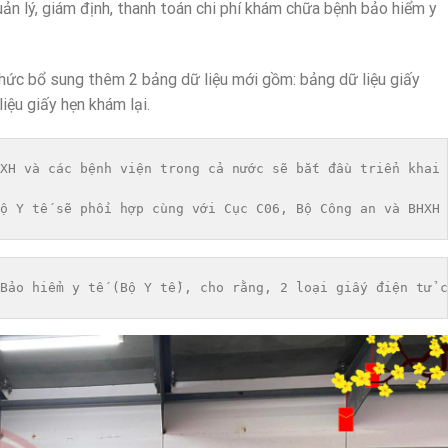
uản lý, giám định, thanh toán chi phí khám chữa bệnh bảo hiểm y
thức bổ sung thêm 2 bảng dữ liệu mới gồm: bảng dữ liệu giấy
iệu giấy hẹn khám lại.
XH và các bệnh viện trong cả nước sẽ bắt đầu triển khai 
ộ Y tế sẽ phối hợp cùng với Cục C06, Bộ Công an và BHXH 
Bảo hiểm y tế (Bộ Y tế), cho rằng, 2 loại giấy điện tử c