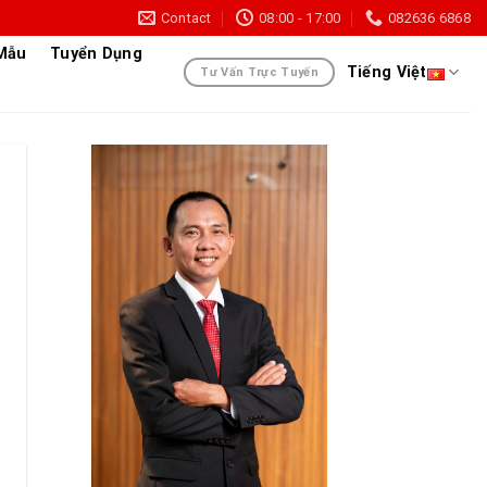
Contact
08:00 - 17:00
082636 6868
 Mẫu
Tuyển Dụng
Tiếng Việt
Tư Vấn Trực Tuyến
u điện tử giấy chuyển tuyến bảo hiểm y tế, đảm bảo minh 