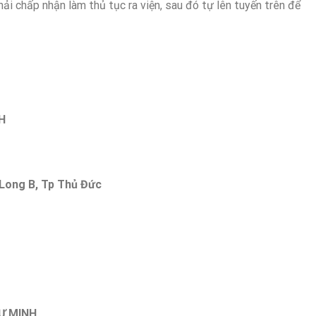
ải chấp nhận làm thủ tục ra viện, sau đó tự lên tuyến trên để
H
 Long B, Tp Thủ Đức
TƯ MINH