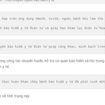
in – cho chuyển tuyến bảo hiểm y tế
 hợp trên ứng dụng VNeID, VssID, người bệnh khi làm thủ 
n bảo hiểm y tế điện tử và giấy hẹn khám lại điện tử hứa
yến bảo hiểm y tế điện tử giúp công khai, minh bạch tron
rong công tác chuyển tuyến, hỗ trợ cơ quan bảo hiểm xã hội trong
 y tế.
 thực hiện khám chữa bệnh bảo hiểm y tế đã phát sinh một
 về tình trạng này.