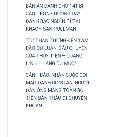
BẢN ÁN DÀNH CHO 141 BỊ
CÁO TRONG ĐƯỜNG DÂY
ĐÁNH BẠC NGHÌN TỈ TẠI
tục chuyển tuyến hoặc tái khám chỉ cần xuất trình giấy c
KHÁCH SẠN PULLMAN
 hẹn phục vụ quản lý nhà nước về công tác chuyển tuyến b
“TỪ THẦN TƯỢNG ĐẾN TÂM
BÃO DƯ LUẬN: CÂU CHUYỆN
CỦA THÙY TIÊN – QUANG
g công tác chuyển tuyến, đơn giản hóa thủ tục hành chính
LINH – HẰNG DU MỤC”
CẢNH BÁO: NHẬN CUỘC GỌI
MẠO DANH CÔNG AN, NGƯỜI
ĐÀN ÔNG MANG TOÀN BỘ
TIỀN BÁN TRÂU ĐI CHUYỂN
KHOẢN
 số vướng mắc, bất cập. Trong đó, thủ tục chuyển tuyến, 