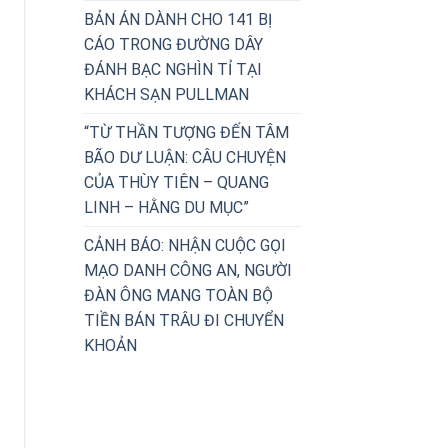
BẢN ÁN DÀNH CHO 141 BỊ
CÁO TRONG ĐƯỜNG DÂY
ĐÁNH BẠC NGHÌN TỈ TẠI
KHÁCH SẠN PULLMAN
“TỪ THẦN TƯỢNG ĐẾN TÂM
BÃO DƯ LUẬN: CÂU CHUYỆN
CỦA THÙY TIÊN – QUANG
LINH – HẰNG DU MỤC”
CẢNH BÁO: NHẬN CUỘC GỌI
MẠO DANH CÔNG AN, NGƯỜI
ĐÀN ÔNG MANG TOÀN BỘ
TIỀN BÁN TRÂU ĐI CHUYỂN
KHOẢN