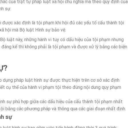
ác của trật tự pháp luật xã hội chủ nghĩa mà theo quy định của
nh sự.
i được xác định là tội phạm khi hội đủ các yếu tố cấu thành tội
ã hội mà Bộ luật Hình sự bảo vệ.
Bộ luật này, những hành vi tuy có dấu hiệu của tội phạm nhưng
 đáng kể thì không phải là tội phạm và được xử lý bằng các biện
Ự?
p dụng pháp luật hình sự được thực hiện trên cơ sở xác định
tiết cụ thể của hành vi phạm tội theo đúng nội dung quy phạm
nh sự phù hợp giữa các dấu hiệu của cấu thành tội phạm nhất
 tội bằng các phương pháp và thông qua các giai đoạn nhất định.
nh sự
 luật hình sự bao gồm việc tiến hành đồng thời 3 quá trình: