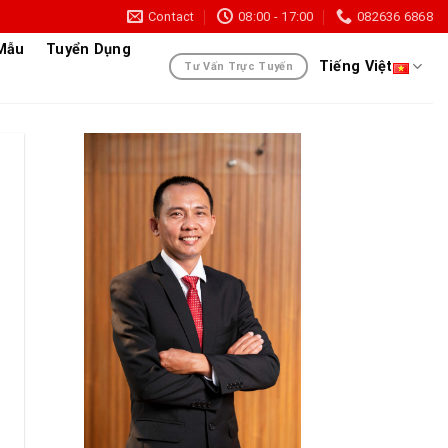
Contact
08:00 - 17:00
082636 6868
 Mẫu
Tuyển Dụng
Tiếng Việt
Tư Vấn Trực Tuyến