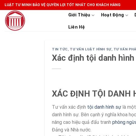
Skip
LUẬT TƯ MINH BẢO VỆ QUYỀN LỢI TỐT NHẤT CHO KHÁCH HÀNG
to
Giới Thiệu
Hoạt Động
content
Liên Hệ
TIN TỨC
,
TƯ VẤN LUẬT HÌNH SỰ
,
TƯ VẤN PH
Xác định tội danh hình
XÁC ĐỊNH TỘI DANH 
Tư vấn xác định
tội danh hình sự
là một
danh hình sự. Bên cạnh ý nghĩa khoa học
nâng cao hiệu quả đấu tranh
phòng ngừ
Đảng và Nhà nước.