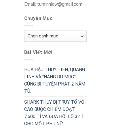
Email: tuminhlaw@gmail.com
Chuyên Mục
Chuyên
Mục
Bài Viết Mới
HOA HẬU THÙY TIÊN, QUANG
LINH VÀ “HẰNG DU MỤC”
CÙNG BỊ TUYÊN PHẠT 2 NĂM
TÙ.
SHARK THỦY BỊ TRUY TỐ VỚI
CÁO BUỘC CHIẾM ĐOẠT
7.600 TỈ VÀ ĐƯA HỐI LỘ 32 TỈ
CHO MỘT PHỤ NỮ.