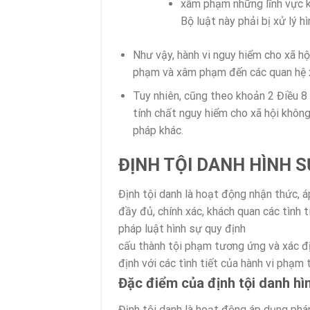
xâm phạm những lĩnh vực kh
Bộ luật này phải bị xử lý hì
Như vậy, hành vi nguy hiểm cho xã hộ
phạm và xâm phạm đến các quan hệ x
Tuy nhiên, cũng theo khoản 2 Điều 8 
tính chất nguy hiểm cho xã hội không
pháp khác.
ĐỊNH TỘI DANH HÌNH S
Định tội danh là hoạt động nhận thức, á
đầy đủ, chính xác, khách quan các tình 
pháp luật hình sự quy định
cấu thành tội phạm tương ứng và xác đị
định với các tình tiết của hành vi phạm
Đặc điểm của định tội danh hì
Định tội danh là hoạt động áp dụng pháp