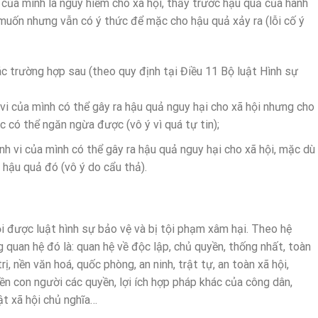
của mình là nguy hiểm cho xã hội, thấy trước hậu quả của hành
 muốn nhưng vẫn có ý thức để mặc cho hậu quả xảy ra (lỗi cố ý
c trường hợp sau (theo quy định tại Điều 11 Bộ luật Hình sự
vi của mình có thể gây ra hậu quả nguy hại cho xã hội nhưng cho
 có thể ngăn ngừa được (vô ý vì quá tự tin);
h vi của mình có thể gây ra hậu quả nguy hại cho xã hội, mặc dù
 hậu quả đó (vô ý do cẩu thả).
i được luật hình sự bảo vệ và bị tội phạm xâm hại. Theo hệ
quan hệ đó là: quan hệ về độc lập, chủ quyền, thống nhất, toàn
ị, nền văn hoá, quốc phòng, an ninh, trật tự, an toàn xã hội,
yền con người các quyền, lợi ích hợp pháp khác của công dân,
ật xã hội chủ nghĩa…