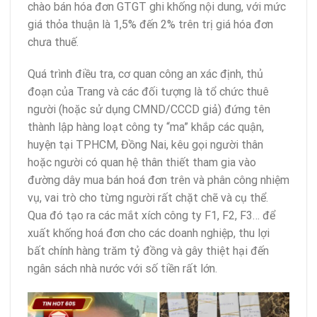
chào bán hóa đơn GTGT ghi khống nội dung, với mức
giá thỏa thuận là 1,5% đến 2% trên trị giá hóa đơn
chưa thuế.
Quá trình điều tra, cơ quan công an xác định, thủ
đoạn của Trang và các đối tượng là tổ chức thuê
người (hoặc sử dụng CMND/CCCD giả) đứng tên
thành lập hàng loạt công ty “ma” khắp các quận,
huyện tại TPHCM, Đồng Nai, kêu gọi người thân
hoặc người có quan hệ thân thiết tham gia vào
đường dây mua bán hoá đơn trên và phân công nhiệm
vụ, vai trò cho từng người rất chặt chẽ và cụ thể.
Qua đó tạo ra các mắt xích công ty F1, F2, F3… để
xuất khống hoá đơn cho các doanh nghiệp, thu lợi
bất chính hàng trăm tỷ đồng và gây thiệt hại đến
ngân sách nhà nước với số tiền rất lớn.