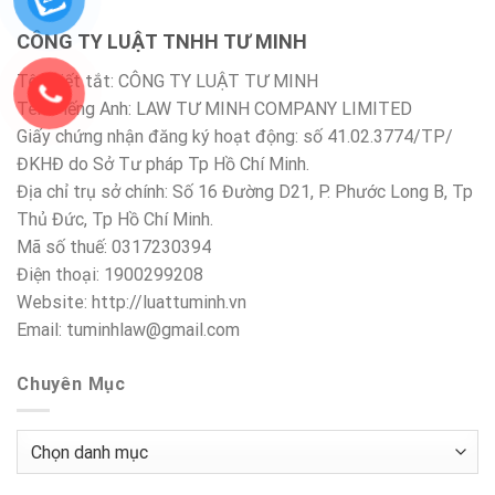
CÔNG TY LUẬT TNHH TƯ MINH
Tên viết tắt: CÔNG TY LUẬT TƯ MINH
Tên Tiếng Anh: LAW TƯ MINH COMPANY LIMITED
Giấy chứng nhận đăng ký hoạt động: số 41.02.3774/TP/
ĐKHĐ do Sở Tư pháp Tp Hồ Chí Minh.
Địa chỉ trụ sở chính: Số 16 Đường D21, P. Phước Long B, Tp
Thủ Đức, Tp Hồ Chí Minh.
Mã số thuế: 0317230394
Điện thoại: 1900299208
Website: http://luattuminh.vn
Email: tuminhlaw@gmail.com
Chuyên Mục
Chuyên
Mục