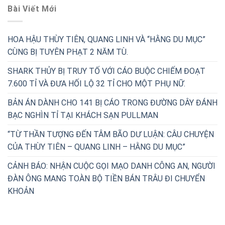
Bài Viết Mới
HOA HẬU THÙY TIÊN, QUANG LINH VÀ “HẰNG DU MỤC”
CÙNG BỊ TUYÊN PHẠT 2 NĂM TÙ.
SHARK THỦY BỊ TRUY TỐ VỚI CÁO BUỘC CHIẾM ĐOẠT
7.600 TỈ VÀ ĐƯA HỐI LỘ 32 TỈ CHO MỘT PHỤ NỮ.
BẢN ÁN DÀNH CHO 141 BỊ CÁO TRONG ĐƯỜNG DÂY ĐÁNH
BẠC NGHÌN TỈ TẠI KHÁCH SẠN PULLMAN
“TỪ THẦN TƯỢNG ĐẾN TÂM BÃO DƯ LUẬN: CÂU CHUYỆN
CỦA THÙY TIÊN – QUANG LINH – HẰNG DU MỤC”
CẢNH BÁO: NHẬN CUỘC GỌI MẠO DANH CÔNG AN, NGƯỜI
ĐÀN ÔNG MANG TOÀN BỘ TIỀN BÁN TRÂU ĐI CHUYỂN
KHOẢN