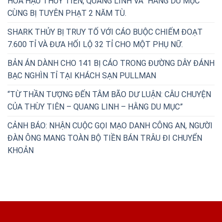
HOA HẬU THÙY TIÊN, QUANG LINH VÀ “HẰNG DU MỤC”
CÙNG BỊ TUYÊN PHẠT 2 NĂM TÙ.
SHARK THỦY BỊ TRUY TỐ VỚI CÁO BUỘC CHIẾM ĐOẠT
7.600 TỈ VÀ ĐƯA HỐI LỘ 32 TỈ CHO MỘT PHỤ NỮ.
BẢN ÁN DÀNH CHO 141 BỊ CÁO TRONG ĐƯỜNG DÂY ĐÁNH
BẠC NGHÌN TỈ TẠI KHÁCH SẠN PULLMAN
“TỪ THẦN TƯỢNG ĐẾN TÂM BÃO DƯ LUẬN: CÂU CHUYỆN
CỦA THÙY TIÊN – QUANG LINH – HẰNG DU MỤC”
CẢNH BÁO: NHẬN CUỘC GỌI MẠO DANH CÔNG AN, NGƯỜI
ĐÀN ÔNG MANG TOÀN BỘ TIỀN BÁN TRÂU ĐI CHUYỂN
KHOẢN