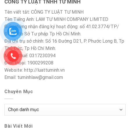
CÔNG TY LUẬT TNHH TƯ MINH
Tên viết tắt: CÔNG TY LUẬT TƯ MINH
Tên Tiếng Anh: LAW TƯ MINH COMPANY LIMITED
Giấy chứng nhận đăng ký hoạt động: số 41.02.3774/TP/
ĐKHĐ do Sở Tư pháp Tp Hồ Chí Minh.
Địa chỉ trụ sở chính: Số 16 Đường D21, P. Phước Long B, Tp
Thủ Đức, Tp Hồ Chí Minh.
Mã số thuế: 0317230394
Điện thoại: 1900299208
Website: http://luattuminh.vn
Email: tuminhlaw@gmail.com
Chuyên Mục
Chuyên
Mục
Bài Viết Mới