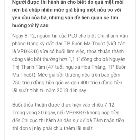
Người được thi hành án cho biết do quá mệt mỏi
nên bà chấp nhận mức giá bằng một nửa so với
yêu cầu của bà, những vấn đề liên quan sẽ tìm
hướng xử lý sau.
Ngày 8-12, nguồn tin của PLO cho biết Chi nhánh Văn
phòng Đăng ký đất đai TP Buôn Ma Thuột (viết tắt
là VPĐKĐĐ) vừa có buổi làm việc, thỏa thuận thành
công việc bồi thường hơn 1,1 tỉ đồng cho bà Nguyễn
Thị Thanh Tâm (47 tuổi, ngụ xã Hòa Thắng, TP Buôn
Ma Thuột). Mức giá bồi thường nêu trên bao gồm
750 triệu đồng tiền gốc và gần 400 triệu đồng tiền
lãi suất tính từ năm 2018 đến nay.
Buổi thỏa thuận được thực hiện vào chiều 7-12.
Trong vòng 30 ngày, nếu VPĐKĐĐ không nộp tiền
đến Chi cục
thi hành án
dân sự để bà Tâm nhận tiền
thì đơn vị này phải chịu thêm lãi suất.