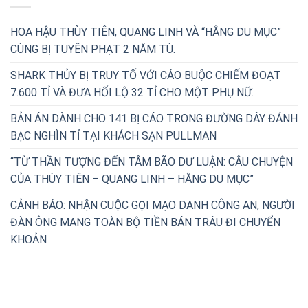
HOA HẬU THÙY TIÊN, QUANG LINH VÀ “HẰNG DU MỤC”
CÙNG BỊ TUYÊN PHẠT 2 NĂM TÙ.
SHARK THỦY BỊ TRUY TỐ VỚI CÁO BUỘC CHIẾM ĐOẠT
7.600 TỈ VÀ ĐƯA HỐI LỘ 32 TỈ CHO MỘT PHỤ NỮ.
BẢN ÁN DÀNH CHO 141 BỊ CÁO TRONG ĐƯỜNG DÂY ĐÁNH
BẠC NGHÌN TỈ TẠI KHÁCH SẠN PULLMAN
“TỪ THẦN TƯỢNG ĐẾN TÂM BÃO DƯ LUẬN: CÂU CHUYỆN
CỦA THÙY TIÊN – QUANG LINH – HẰNG DU MỤC”
CẢNH BÁO: NHẬN CUỘC GỌI MẠO DANH CÔNG AN, NGƯỜI
ĐÀN ÔNG MANG TOÀN BỘ TIỀN BÁN TRÂU ĐI CHUYỂN
KHOẢN