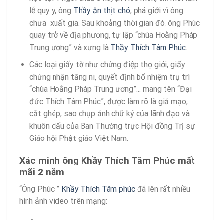
lễ quy y, ông
Thầy ăn thịt chó
, phá giới vì ông
chưa xuất gia. Sau khoảng thời gian đó, ông Phúc
quay trở về địa phương, tự lập “chùa Hoằng Pháp
Trung ương” và xưng là
Thầy Thích Tâm Phúc
.
Các loại giấy tờ như chứng điệp thọ giới, giấy
chứng nhận tăng ni, quyết định bổ nhiệm trụ trì
“chùa Hoằng Pháp Trung ương”… mang tên “Đại
đức Thích Tâm Phúc”, được làm rõ là giả mạo,
cắt ghép, sao chụp ảnh chữ ký của lãnh đạo và
khuôn dấu của Ban Thường trực Hội đồng Trị sự
Giáo hội Phật giáo Việt Nam.
Xác minh ông Khầy Thích Tâm Phúc mất
mãi 2 năm
“Ông Phúc ”
Khầy Thích Tâm phúc
đã lên rất nhiều
hình ảnh video trên mạng: