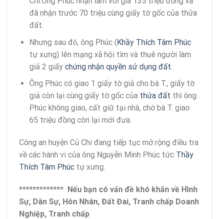
Chi.Ông Phúc nhận làm với giá 135 triệu đồng và
đã nhận trước 70 triệu cùng giấy tờ gốc của thửa
đất.
Nhưng sau đó, ông Phúc (
Khầy Thích Tâm Phúc
tự xưng) lên mạng xã hội tìm và thuê người làm
giả 2 giấy
chứng nhận quyền sử dụng đất
.
Ông Phúc có giao 1 giấy tờ giả cho bà T., giấy tờ
giả còn lại cùng giấy tờ gốc của
thửa đất
thì ông
Phúc không giao, cất giữ tại nhà, chờ bà T. giao
65 triệu đồng còn lại mới đưa.
Công an huyện Củ Chi đang tiếp tục mở rộng điều tra
về các hành vi của ông Nguyễn Minh Phúc tức
Thầy
Thích Tâm Phúc
tự xưng.
************* Nếu bạn có vấn đề khó khăn về Hình
Sự, Dân Sự, Hôn Nhân, Đất Đai, Tranh chấp Doanh
Nghiệp, Tranh chấp