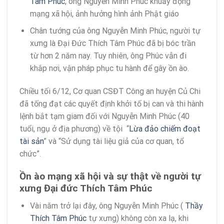
Tâm Phúc
, ông Nguyễn Minh Phúc khuấy động
mạng xã hội, ảnh hưởng hình ảnh Phật giáo
Chân tướng của ông Nguyễn Minh Phúc, người tự
xưng là Đại Đức Thích Tâm Phúc đã bị bóc trần
từ hơn 2 năm nay. Tuy nhiên, ông Phúc vẫn đi
khắp nơi, vận pháp phục tu hành để gây ồn ào.
Chiều tối 6/12, Cơ quan CSĐT Công an huyện Củ Chi
đã tống đạt các quyết định khởi tố bị can và thi hành
lệnh bắt tạm giam đối với Nguyễn Minh Phúc (40
tuổi, ngụ ở địa phương) về tội “
Lừa đảo chiếm đoạt
tài sản
” và “Sử dụng tài liệu giả của cơ quan, tổ
chức”.
Ồn ào mạng xã hội và sự thật về người tự
xưng Đại đức Thích Tâm Phúc
Vài năm trở lại đây, ông Nguyễn Minh Phúc (
Thầy
Thích Tâm Phúc
tự xưng) không còn xa lạ, khi