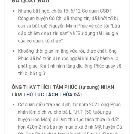
ĐÃ QUAY ĐẦU
Nhưng bất ngờ, chiều tối 6/12 Cơ quan CSĐT
Công an huyện Củ Chi đã thông tin, đã khởi tố bị
can và bắt giữ Nguyễn Minh Phúc về các tội “Lừa
đảo chiếm đoạt tài sản” và “Sử dụng tài liệu giả
của cơ quan, tổ chức”.
Khoảng thời gian im ắng vừa rồi, thực chất, ông
Phúc đã bỏ trốn đi nước ngoài khi thấy hành vi bị
phát giác. Khi tình hình lắng dịu, ông Phúc quay về
thì bị bắt giữ.
ÔNG THẦY THÍCH TÂM PHÚC (tự xưng) NHẬN
LÀM
THỦ TỤC TÁCH THỬA
ĐẤT
Cơ quan điều tra xác định, từ năm 2021 ông Phúc
nhận làm dịch vụ cho bà L.T.H.T (50 tuổi, ngụ
huyện Hóc Môn) để làm thủ tục tách thửa lô đất
hơn 420m2 mà bà này mua ở xã Bình Mỹ, huyện Củ