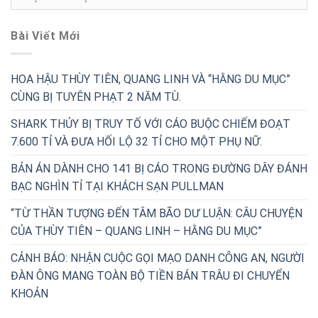
Mục
Bài Viết Mới
HOA HẬU THÙY TIÊN, QUANG LINH VÀ “HẰNG DU MỤC”
CÙNG BỊ TUYÊN PHẠT 2 NĂM TÙ.
SHARK THỦY BỊ TRUY TỐ VỚI CÁO BUỘC CHIẾM ĐOẠT
7.600 TỈ VÀ ĐƯA HỐI LỘ 32 TỈ CHO MỘT PHỤ NỮ.
BẢN ÁN DÀNH CHO 141 BỊ CÁO TRONG ĐƯỜNG DÂY ĐÁNH
BẠC NGHÌN TỈ TẠI KHÁCH SẠN PULLMAN
“TỪ THẦN TƯỢNG ĐẾN TÂM BÃO DƯ LUẬN: CÂU CHUYỆN
CỦA THÙY TIÊN – QUANG LINH – HẰNG DU MỤC”
CẢNH BÁO: NHẬN CUỘC GỌI MẠO DANH CÔNG AN, NGƯỜI
ĐÀN ÔNG MANG TOÀN BỘ TIỀN BÁN TRÂU ĐI CHUYỂN
KHOẢN