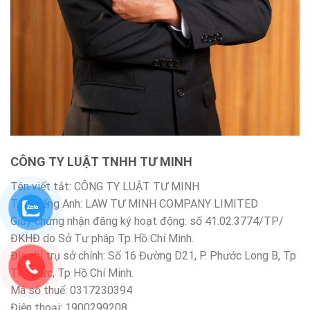
CÔNG TY LUẬT TNHH TƯ MINH
Tên viết tắt: CÔNG TY LUẬT TƯ MINH
Tên Tiếng Anh: LAW TƯ MINH COMPANY LIMITED
Giấy chứng nhận đăng ký hoạt động: số 41.02.3774/TP/
ĐKHĐ do Sở Tư pháp Tp Hồ Chí Minh.
Địa chỉ trụ sở chính: Số 16 Đường D21, P. Phước Long B, Tp
Thủ Đức, Tp Hồ Chí Minh.
Mã số thuế: 0317230394
Điện thoại: 1900299208