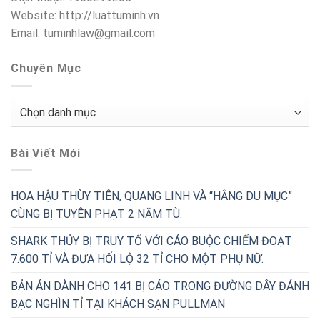
Website: http://luattuminh.vn
Email: tuminhlaw@gmail.com
Chuyên Mục
Chuyên
Mục
Bài Viết Mới
HOA HẬU THÙY TIÊN, QUANG LINH VÀ “HẰNG DU MỤC”
CÙNG BỊ TUYÊN PHẠT 2 NĂM TÙ.
SHARK THỦY BỊ TRUY TỐ VỚI CÁO BUỘC CHIẾM ĐOẠT
7.600 TỈ VÀ ĐƯA HỐI LỘ 32 TỈ CHO MỘT PHỤ NỮ.
BẢN ÁN DÀNH CHO 141 BỊ CÁO TRONG ĐƯỜNG DÂY ĐÁNH
BẠC NGHÌN TỈ TẠI KHÁCH SẠN PULLMAN