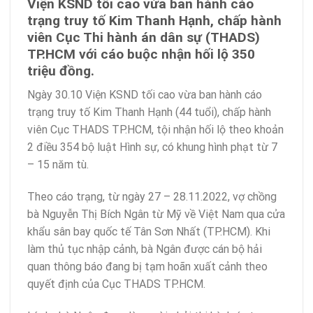
Viện KSND tối cao vừa ban hành cáo
trạng truy tố Kim Thanh Hạnh, chấp hành
viên Cục Thi hành án dân sự (THADS)
TP.HCM với cáo buộc nhận hối lộ 350
triệu đồng.
Ngày 30.10 Viện KSND tối cao vừa ban hành cáo
trạng truy tố Kim Thanh Hạnh (44 tuổi), chấp hành
viên Cục THADS TP.HCM, tội nhận hối lộ theo khoản
2 điều 354 bộ luật Hình sự, có khung hình phạt từ 7
– 15 năm tù.
Theo cáo trạng, từ ngày 27 – 28.11.2022, vợ chồng
bà Nguyễn Thị Bích Ngân từ Mỹ về Việt Nam qua cửa
khẩu sân bay quốc tế Tân Sơn Nhất (TP.HCM). Khi
làm thủ tục nhập cảnh, bà Ngân được cán bộ hải
quan thông báo đang bị tạm hoãn xuất cảnh theo
quyết định của Cục THADS TP.HCM.