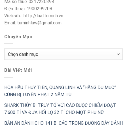
Mã số thuế: 0317230394
Điện thoại: 1900299208
Website: http://luattuminh.vn
Email: tuminhlaw@gmail.com
Chuyên Mục
Chuyên
Mục
Bài Viết Mới
HOA HẬU THÙY TIÊN, QUANG LINH VÀ “HẰNG DU MỤC”
CÙNG BỊ TUYÊN PHẠT 2 NĂM TÙ.
SHARK THỦY BỊ TRUY TỐ VỚI CÁO BUỘC CHIẾM ĐOẠT
7.600 TỈ VÀ ĐƯA HỐI LỘ 32 TỈ CHO MỘT PHỤ NỮ.
BẢN ÁN DÀNH CHO 141 BỊ CÁO TRONG ĐƯỜNG DÂY ĐÁNH