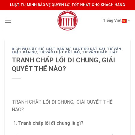
Skip
LUẬT TƯ MINH BẢO VỆ QUYỀN LỢI TỐT NHẤT CHO KHÁCH HÀNG
to
content
Tiếng Việt
DỊCH VỤ LUẬT SƯ
,
LUẬT DÂN SỰ
,
LUẬT SƯ ĐẤT ĐAI
,
TƯ VẤN
LUẬT DÂN SỰ
,
TƯ VẤN LUẬT ĐẤT ĐAI
,
TƯ VẤN PHÁP LUẬT
TRANH CHẤP LỐI ĐI CHUNG, GIẢI
QUYẾT THẾ NÀO?
TRANH CHẤP LỐI ĐI CHUNG, GIẢI QUYẾT THẾ
NÀO?
Tranh chấp lối đi chung là gì?