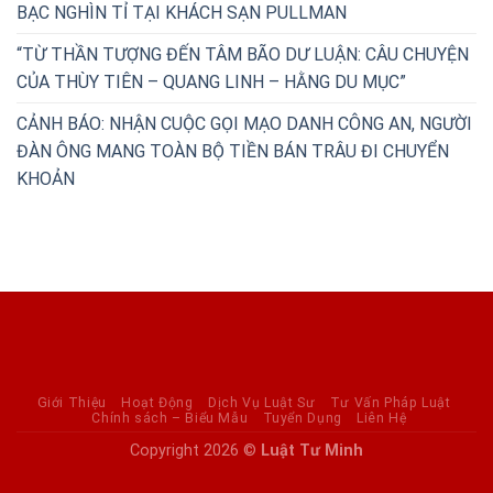
BẠC NGHÌN TỈ TẠI KHÁCH SẠN PULLMAN
“TỪ THẦN TƯỢNG ĐẾN TÂM BÃO DƯ LUẬN: CÂU CHUYỆN
CỦA THÙY TIÊN – QUANG LINH – HẰNG DU MỤC”
CẢNH BÁO: NHẬN CUỘC GỌI MẠO DANH CÔNG AN, NGƯỜI
ĐÀN ÔNG MANG TOÀN BỘ TIỀN BÁN TRÂU ĐI CHUYỂN
KHOẢN
Giới Thiệu
Hoạt Động
Dịch Vụ Luật Sư
Tư Vấn Pháp Luật
Chính sách – Biểu Mẫu
Tuyển Dụng
Liên Hệ
Copyright 2026 ©
Luật Tư Minh