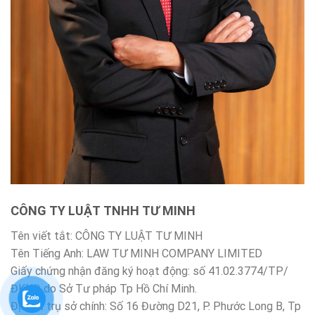
CÔNG TY LUẬT TNHH TƯ MINH
Tên viết tắt: CÔNG TY LUẬT TƯ MINH
Tên Tiếng Anh: LAW TƯ MINH COMPANY LIMITED
Giấy chứng nhận đăng ký hoạt động: số 41.02.3774/TP/
ĐKHĐ do Sở Tư pháp Tp Hồ Chí Minh.
Địa chỉ trụ sở chính: Số 16 Đường D21, P. Phước Long B, Tp