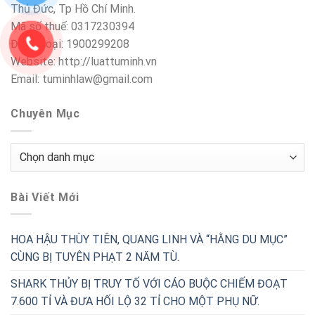
Thủ Đức, Tp Hồ Chí Minh.
Mã số thuế: 0317230394
Điện thoại: 1900299208
Website: http://luattuminh.vn
Email: tuminhlaw@gmail.com
Chuyên Mục
Chuyên
Mục
Bài Viết Mới
HOA HẬU THÙY TIÊN, QUANG LINH VÀ “HẰNG DU MỤC”
CÙNG BỊ TUYÊN PHẠT 2 NĂM TÙ.
SHARK THỦY BỊ TRUY TỐ VỚI CÁO BUỘC CHIẾM ĐOẠT
7.600 TỈ VÀ ĐƯA HỐI LỘ 32 TỈ CHO MỘT PHỤ NỮ.