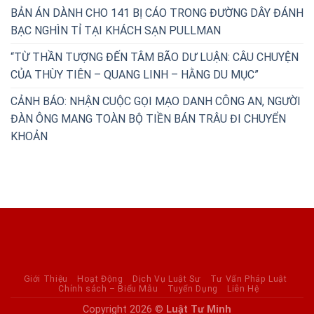
BẢN ÁN DÀNH CHO 141 BỊ CÁO TRONG ĐƯỜNG DÂY ĐÁNH
BẠC NGHÌN TỈ TẠI KHÁCH SẠN PULLMAN
“TỪ THẦN TƯỢNG ĐẾN TÂM BÃO DƯ LUẬN: CÂU CHUYỆN
CỦA THÙY TIÊN – QUANG LINH – HẰNG DU MỤC”
CẢNH BÁO: NHẬN CUỘC GỌI MẠO DANH CÔNG AN, NGƯỜI
ĐÀN ÔNG MANG TOÀN BỘ TIỀN BÁN TRÂU ĐI CHUYỂN
KHOẢN
Giới Thiệu
Hoạt Động
Dịch Vụ Luật Sư
Tư Vấn Pháp Luật
Chính sách – Biểu Mẫu
Tuyển Dụng
Liên Hệ
Copyright 2026 ©
Luật Tư Minh