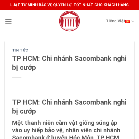
Skip
LUẬT TƯ MINH BẢO VỆ QUYỀN LỢI TỐT NHẤT CHO KHÁCH HÀNG
to
content
Tiếng Việt
TIN TỨC
TP HCM: Chi nhánh Sacombank nghi
bị cướp
TP HCM: Chi nhánh Sacombank nghi
bị cướp
Một thanh niên cầm vật giống súng ập
vào uy hiếp bảo vệ, nhân viên chi nhánh
Sacombank ở huyện Hóc Môn, TP HCM…