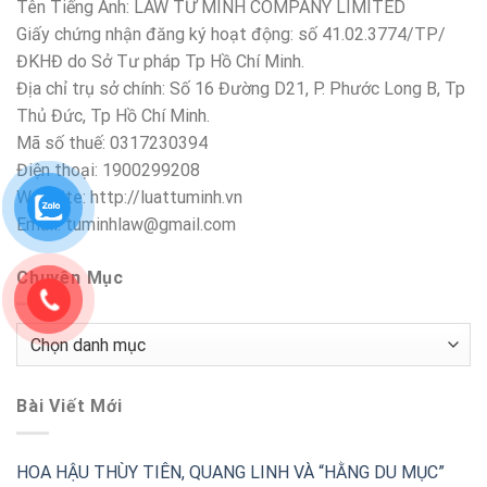
Tên Tiếng Anh: LAW TƯ MINH COMPANY LIMITED
Giấy chứng nhận đăng ký hoạt động: số 41.02.3774/TP/
ĐKHĐ do Sở Tư pháp Tp Hồ Chí Minh.
Địa chỉ trụ sở chính: Số 16 Đường D21, P. Phước Long B, Tp
Thủ Đức, Tp Hồ Chí Minh.
Mã số thuế: 0317230394
Điện thoại: 1900299208
Website: http://luattuminh.vn
Email: tuminhlaw@gmail.com
Chuyên Mục
Chuyên
Mục
Bài Viết Mới
HOA HẬU THÙY TIÊN, QUANG LINH VÀ “HẰNG DU MỤC”