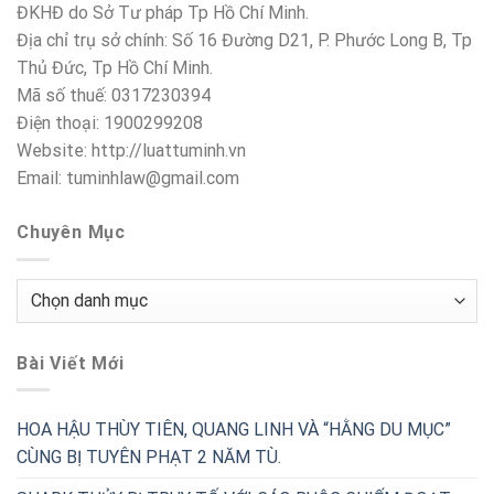
ĐKHĐ do Sở Tư pháp Tp Hồ Chí Minh.
Địa chỉ trụ sở chính: Số 16 Đường D21, P. Phước Long B, Tp
Thủ Đức, Tp Hồ Chí Minh.
Mã số thuế: 0317230394
Điện thoại: 1900299208
Website: http://luattuminh.vn
Email: tuminhlaw@gmail.com
Chuyên Mục
Chuyên
Mục
Bài Viết Mới
HOA HẬU THÙY TIÊN, QUANG LINH VÀ “HẰNG DU MỤC”
CÙNG BỊ TUYÊN PHẠT 2 NĂM TÙ.