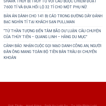
SHARK THỦY BỊ TRUY TỐ VỚI CÁO BUỘC CHIẾM ĐOẠT
7.600 TỈ VÀ ĐƯA HỐI LỘ 32 TỈ CHO MỘT PHỤ NỮ.
BẢN ÁN DÀNH CHO 141 BỊ CÁO TRONG ĐƯỜNG DÂY ĐÁNH
BẠC NGHÌN TỈ TẠI KHÁCH SẠN PULLMAN
“TỪ THẦN TƯỢNG ĐẾN TÂM BÃO DƯ LUẬN: CÂU CHUYỆN
CỦA THÙY TIÊN – QUANG LINH – HẰNG DU MỤC”
CẢNH BÁO: NHẬN CUỘC GỌI MẠO DANH CÔNG AN, NGƯỜI
ĐÀN ÔNG MANG TOÀN BỘ TIỀN BÁN TRÂU ĐI CHUYỂN
KHOẢN
Giới Thiệu
Hoạt Động
Dịch Vụ Luật Sư
Tư Vấn Pháp Luật