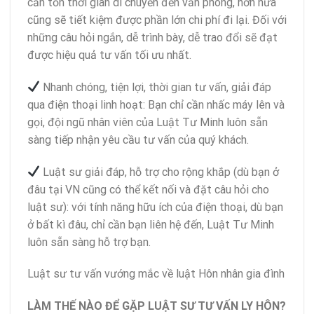
cần tốn thời gian di chuyển đến văn phòng, hơn nữa
cũng sẽ tiết kiệm được phần lớn chi phí đi lại. Đối với
những câu hỏi ngắn, dễ trình bày, dễ trao đổi sẽ đạt
được hiệu quả tư vấn tối ưu nhất.
Nhanh chóng, tiện lợi, thời gian tư vấn, giải đáp
qua điện thoại linh hoạt: Bạn chỉ cần nhấc máy lên và
gọi, đội ngũ nhân viên của Luật Tư Minh luôn sẵn
sàng tiếp nhận yêu cầu tư vấn của quý khách.
Luật sư giải đáp, hỗ trợ cho rộng khắp (dù bạn ở
đâu tại VN cũng có thể kết nối và đặt câu hỏi cho
luật sư): với tính năng hữu ích của điện thoại, dù bạn
ở bất kì đâu, chỉ cần bạn liên hệ đến, Luật Tư Minh
luôn sẵn sàng hỗ trợ bạn.
Luật sư tư vấn vướng mắc về luật Hôn nhân gia đình
LÀM THẾ NÀO ĐỂ GẶP LUẬT SƯ TƯ VẤN LY HÔN?