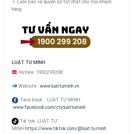
✧ Luôn bảo vệ quyền lợi tốt nhất cho mọi khách
hàng
LUẬT TƯ MINH
Hotline: 1900299208
Website :
www.luattuminh.vn
Face book : LUẬT TƯ MINH
www.facebook.com/ctyluattuminh
Tik tok LUẬT TƯ
MINH
https://www.tiktok.com/@luat.tu.minh