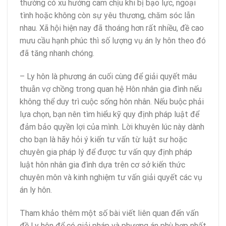
thường có xu hướng cam chịu khi bị bạo lực, ngoại
tình hoặc không còn sự yêu thương, chăm sóc lẫn
nhau. Xã hội hiện nay đã thoáng hơn rất nhiều, đề cao
mưu cầu hạnh phúc thì số lượng vụ án ly hôn theo đó
đã tăng nhanh chóng.
– Ly hôn là phương án cuối cùng để giải quyết mâu
thuẫn vợ chồng trong quan hệ Hôn nhân gia đình nếu
không thể duy trì cuộc sống hôn nhân. Nếu buộc phải
lựa chọn, bạn nên tìm hiểu kỹ quy định pháp luật để
đảm bảo quyền lợi của mình. Lời khuyên lúc này dành
cho bạn là hãy hỏi ý kiến tư vấn từ luật sư hoặc
chuyên gia pháp lý để được tư vấn quy định pháp
luật hôn nhân gia đình dựa trên cơ sở kiến thức
chuyên môn và kinh nghiệm tư vấn giải quyết các vụ
án ly hôn.
Tham khảo thêm một số bài viết liên quan đến vấn
đề Ly hôn để có giải pháp và phương án phù hợp nhất