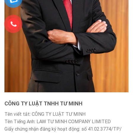
CÔNG TY LUẬT TNHH TƯ MINH
Tên viết tắt: CÔNG TY LUẬT TƯ MINH
Tên Tiếng Anh: LAW TƯ MINH COMPANY LIMITED
Giấy chứng nhận đăng ký hoạt động: số 41.02.3774/TP/