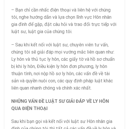
– Bạn chỉ cần nhấc điện thoại và liên hệ với chúng
tôi, nghe hướng dẫn và lựa chọn lĩnh vực Hôn nhân
gia đình để gặp, đặt câu hỏi và trao đổi trực tiếp với
luật sư, luật gia của chúng tôi.
– Sau khi kết nối với luật sư, chuyên viên tư vấn,
chúng tôi sẽ giải đáp mọi vướng mắc liên quan như:
Ly hôn và thủ tục ly hôn, các giấy tờ và hồ sơ chuẩn
bị khi ly hôn, Điều kiện ly hôn đơn phương, ly hôn
thuận tình, nơi nộp hồ sơ ly hôn, các vấn đề về tài
sản và quyền nuôi con, các quy định pháp luật khác
liên quan nhanh chóng và chính xác nhất.
NHỮNG VẤN ĐỀ LUẬT SƯ GIẢI ĐÁP VỀ LY HÔN
QUA ĐIỆN THOẠI
Sau khi bạn gọi và kết nối với luật sư Hôn nhân gia
đình của chúng tôi thì tất cả các vấn đề về ly hôn và