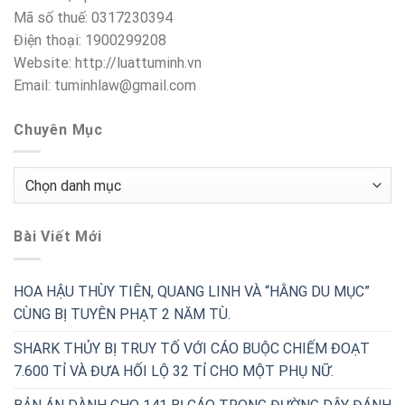
Mã số thuế: 0317230394
Điện thoại: 1900299208
Website: http://luattuminh.vn
Email: tuminhlaw@gmail.com
Chuyên Mục
Chuyên
Mục
Bài Viết Mới
HOA HẬU THÙY TIÊN, QUANG LINH VÀ “HẰNG DU MỤC”
CÙNG BỊ TUYÊN PHẠT 2 NĂM TÙ.
SHARK THỦY BỊ TRUY TỐ VỚI CÁO BUỘC CHIẾM ĐOẠT
7.600 TỈ VÀ ĐƯA HỐI LỘ 32 TỈ CHO MỘT PHỤ NỮ.