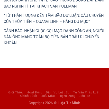
BẢN ÁN DÀNH CHO 141 BỊ CÁO TRONG ĐƯỜNG DÂY ĐÁNH
BẠC NGHÌN TỈ TẠI KHÁCH SẠN PULLMAN
“TỪ THẦN TƯỢNG ĐẾN TÂM BÃO DƯ LUẬN: CÂU CHUYỆN
CỦA THÙY TIÊN – QUANG LINH – HẰNG DU MỤC”
CẢNH BÁO: NHẬN CUỘC GỌI MẠO DANH CÔNG AN, NGƯỜI
ĐÀN ÔNG MANG TOÀN BỘ TIỀN BÁN TRÂU ĐI CHUYỂN
KHOẢN
Giới Thiệu
Hoạt Động
Dịch Vụ Luật Sư
Tư Vấn Pháp Luật
Chính sách – Biểu Mẫu
Tuyển Dụng
Liên Hệ
Copyright 2026 ©
Luật Tư Minh