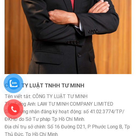
CÔNG TY LUẬT TNHH TƯ MINH
Tên viết tắt: CÔNG TY LUẬT TƯ MINH
Tên Tiếng Anh: LAW TƯ MINH COMPANY LIMITED
Giấy chứng nhận đăng ký hoạt động: số 41.02.3774/TP/
ĐKHĐ do Sở Tư pháp Tp Hồ Chí Minh.
Địa chỉ trụ sở chính: Số 16 Đường D21, P. Phước Long B, Tp
Thủ Đức, Tp Hồ Chí Minh.