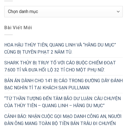
Chuyên
Mục
Bài Viết Mới
HOA HẬU THÙY TIÊN, QUANG LINH VÀ “HẰNG DU MỤC”
CÙNG BỊ TUYÊN PHẠT 2 NĂM TÙ.
SHARK THỦY BỊ TRUY TỐ VỚI CÁO BUỘC CHIẾM ĐOẠT
7.600 TỈ VÀ ĐƯA HỐI LỘ 32 TỈ CHO MỘT PHỤ NỮ.
BẢN ÁN DÀNH CHO 141 BỊ CÁO TRONG ĐƯỜNG DÂY ĐÁNH
BẠC NGHÌN TỈ TẠI KHÁCH SẠN PULLMAN
“TỪ THẦN TƯỢNG ĐẾN TÂM BÃO DƯ LUẬN: CÂU CHUYỆN
CỦA THÙY TIÊN – QUANG LINH – HẰNG DU MỤC”
CẢNH BÁO: NHẬN CUỘC GỌI MẠO DANH CÔNG AN, NGƯỜI
ĐÀN ÔNG MANG TOÀN BỘ TIỀN BÁN TRÂU ĐI CHUYỂN