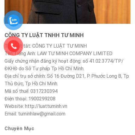
CÔNG TY LUẬT TNHH TƯ MINH
Tên viết tắt: CÔNG TY LUẬT TƯ MINH
Tên Tiếng Anh: LAW TƯ MINH COMPANY LIMITED
Giấy chứng nhận đăng ký hoạt động: số 41.02.3774/TP/
ĐKHĐ do Sở Tư pháp Tp Hồ Chí Minh.
Địa chỉ trụ sở chính: Số 16 Đường D21, P. Phước Long B, Tp
Thủ Đức, Tp Hồ Chí Minh.
Mã số thuế: 0317230394
Điện thoại: 1900299208
Website: http://luattuminh.vn
Email: tuminhlaw@gmail.com
Chuyên Mục