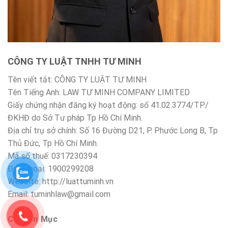
CÔNG TY LUẬT TNHH TƯ MINH
Tên viết tắt: CÔNG TY LUẬT TƯ MINH
Tên Tiếng Anh: LAW TƯ MINH COMPANY LIMITED
Giấy chứng nhận đăng ký hoạt động: số 41.02.3774/TP/
ĐKHĐ do Sở Tư pháp Tp Hồ Chí Minh.
Địa chỉ trụ sở chính: Số 16 Đường D21, P. Phước Long B, Tp
Thủ Đức, Tp Hồ Chí Minh.
Mã số thuế: 0317230394
Điện thoại: 1900299208
Website: http://luattuminh.vn
Email: tuminhlaw@gmail.com
Chuyên Mục