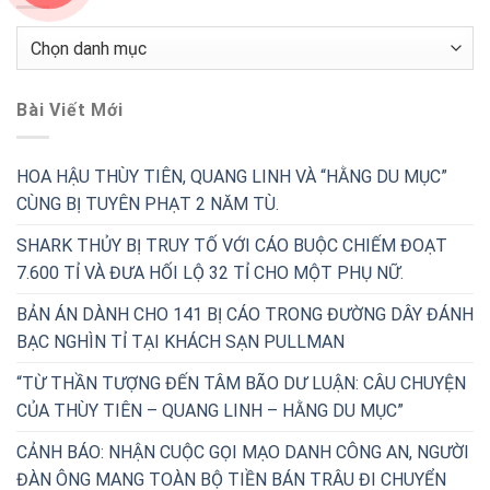
Chuyên
Mục
Bài Viết Mới
HOA HẬU THÙY TIÊN, QUANG LINH VÀ “HẰNG DU MỤC”
CÙNG BỊ TUYÊN PHẠT 2 NĂM TÙ.
SHARK THỦY BỊ TRUY TỐ VỚI CÁO BUỘC CHIẾM ĐOẠT
7.600 TỈ VÀ ĐƯA HỐI LỘ 32 TỈ CHO MỘT PHỤ NỮ.
BẢN ÁN DÀNH CHO 141 BỊ CÁO TRONG ĐƯỜNG DÂY ĐÁNH
BẠC NGHÌN TỈ TẠI KHÁCH SẠN PULLMAN
“TỪ THẦN TƯỢNG ĐẾN TÂM BÃO DƯ LUẬN: CÂU CHUYỆN
CỦA THÙY TIÊN – QUANG LINH – HẰNG DU MỤC”
CẢNH BÁO: NHẬN CUỘC GỌI MẠO DANH CÔNG AN, NGƯỜI
ĐÀN ÔNG MANG TOÀN BỘ TIỀN BÁN TRÂU ĐI CHUYỂN