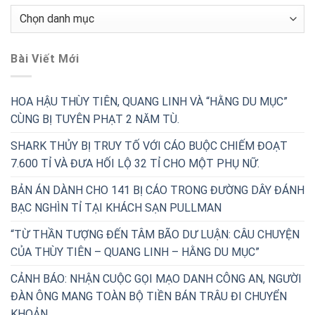
Chuyên
Mục
Bài Viết Mới
HOA HẬU THÙY TIÊN, QUANG LINH VÀ “HẰNG DU MỤC”
CÙNG BỊ TUYÊN PHẠT 2 NĂM TÙ.
SHARK THỦY BỊ TRUY TỐ VỚI CÁO BUỘC CHIẾM ĐOẠT
7.600 TỈ VÀ ĐƯA HỐI LỘ 32 TỈ CHO MỘT PHỤ NỮ.
BẢN ÁN DÀNH CHO 141 BỊ CÁO TRONG ĐƯỜNG DÂY ĐÁNH
BẠC NGHÌN TỈ TẠI KHÁCH SẠN PULLMAN
“TỪ THẦN TƯỢNG ĐẾN TÂM BÃO DƯ LUẬN: CÂU CHUYỆN
CỦA THÙY TIÊN – QUANG LINH – HẰNG DU MỤC”
CẢNH BÁO: NHẬN CUỘC GỌI MẠO DANH CÔNG AN, NGƯỜI
ĐÀN ÔNG MANG TOÀN BỘ TIỀN BÁN TRÂU ĐI CHUYỂN
KHOẢN