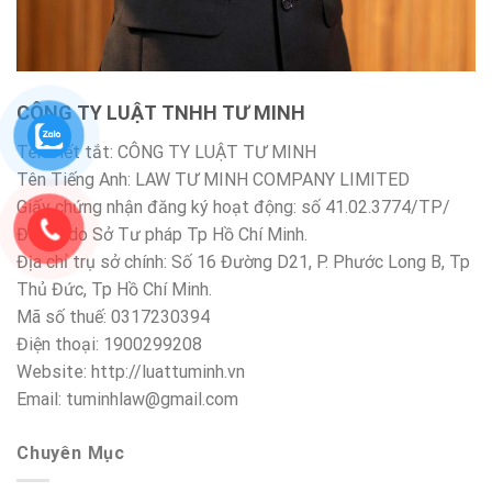
CÔNG TY LUẬT TNHH TƯ MINH
Tên viết tắt: CÔNG TY LUẬT TƯ MINH
Tên Tiếng Anh: LAW TƯ MINH COMPANY LIMITED
Giấy chứng nhận đăng ký hoạt động: số 41.02.3774/TP/
ĐKHĐ do Sở Tư pháp Tp Hồ Chí Minh.
Địa chỉ trụ sở chính: Số 16 Đường D21, P. Phước Long B, Tp
Thủ Đức, Tp Hồ Chí Minh.
Mã số thuế: 0317230394
Điện thoại: 1900299208
Website: http://luattuminh.vn
Email: tuminhlaw@gmail.com
Chuyên Mục