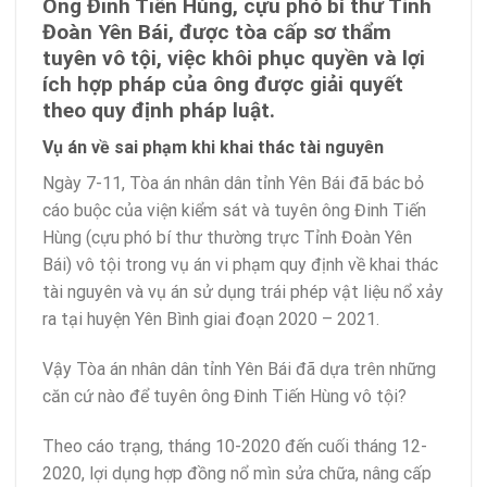
Ông Đinh Tiến Hùng, cựu phó bí thư Tỉnh
Đoàn Yên Bái, được tòa cấp sơ thẩm
tuyên vô tội, việc khôi phục quyền và lợi
ích hợp pháp của ông được giải quyết
theo quy định pháp luật.
Vụ án về sai phạm khi khai thác tài nguyên
Ngày 7-11, Tòa án nhân dân tỉnh Yên Bái đã bác bỏ
cáo buộc của
viện kiểm sát
và tuyên ông
Đinh Tiến
Hùng
(cựu phó bí thư thường trực Tỉnh Đoàn Yên
Bái) vô tội trong vụ án vi phạm quy định về khai thác
tài nguyên và vụ án sử dụng trái phép vật liệu nổ xảy
ra tại huyện Yên Bình giai đoạn 2020 – 2021.
Vậy Tòa án nhân dân tỉnh Yên Bái đã dựa trên những
căn cứ nào để tuyên ông Đinh Tiến Hùng vô tội?
Theo cáo trạng, tháng 10-2020 đến cuối tháng 12-
2020, lợi dụng hợp đồng nổ mìn sửa chữa, nâng cấp