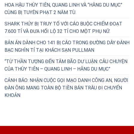
HOA HẬU THÙY TIÊN, QUANG LINH VÀ “HẰNG DU MỤC”
CÙNG BỊ TUYÊN PHẠT 2 NĂM TÙ.
SHARK THỦY BỊ TRUY TỐ VỚI CÁO BUỘC CHIẾM ĐOẠT
7.600 TỈ VÀ ĐƯA HỐI LỘ 32 TỈ CHO MỘT PHỤ NỮ.
BẢN ÁN DÀNH CHO 141 BỊ CÁO TRONG ĐƯỜNG DÂY ĐÁNH
BẠC NGHÌN TỈ TẠI KHÁCH SẠN PULLMAN
“TỪ THẦN TƯỢNG ĐẾN TÂM BÃO DƯ LUẬN: CÂU CHUYỆN
CỦA THÙY TIÊN – QUANG LINH – HẰNG DU MỤC”
CẢNH BÁO: NHẬN CUỘC GỌI MẠO DANH CÔNG AN, NGƯỜI
ĐÀN ÔNG MANG TOÀN BỘ TIỀN BÁN TRÂU ĐI CHUYỂN
KHOẢN