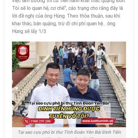
việc làm đường thì cứ tiến hành
khai thác quặng
luôn.
Tôi sẽ lo quan hệ, cơ chế”, cáo trạng cho rằng đây là
lời đề nghị của ông Hùng. Theo thỏa thuận, sau khi
khai thác, bán quặng, trừ đi chi phí quan hệ… ông
Hùng sẽ lấy 1/3.
Tại sao cựu phó bí thư Tỉnh Đoàn Yên Bái Đinh Tiến