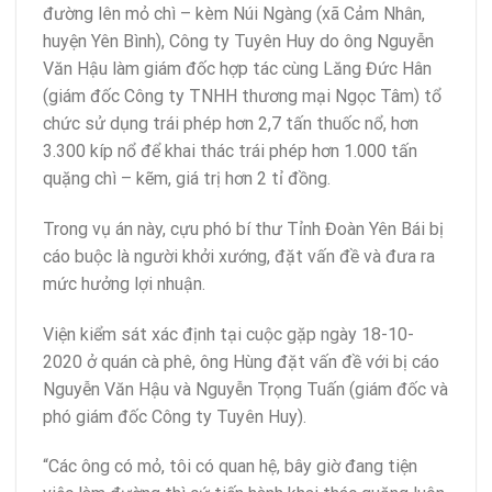
đường lên mỏ chì – kèm Núi Ngàng (xã Cảm Nhân,
huyện Yên Bình), Công ty Tuyên Huy do ông Nguyễn
Văn Hậu làm giám đốc hợp tác cùng Lăng Đức Hân
(giám đốc Công ty TNHH thương mại Ngọc Tâm) tổ
chức sử dụng trái phép hơn 2,7 tấn thuốc nổ, hơn
3.300 kíp nổ để
khai thác trái phép
hơn 1.000 tấn
quặng chì – kẽm, giá trị hơn 2 tỉ đồng.
Trong vụ án này, cựu phó bí thư Tỉnh Đoàn Yên Bái bị
cáo buộc là người khởi xướng, đặt vấn đề và đưa ra
mức hưởng lợi nhuận.
Viện kiểm sát xác định tại cuộc gặp ngày 18-10-
2020 ở quán cà phê, ông Hùng đặt vấn đề với bị cáo
Nguyễn Văn Hậu và Nguyễn Trọng Tuấn (giám đốc và
phó giám đốc Công ty Tuyên Huy).
“Các ông có mỏ, tôi có quan hệ, bây giờ đang tiện