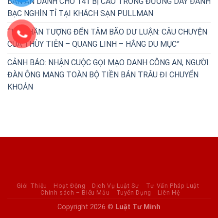
BẢN ÁN DÀNH CHO 141 BỊ CÁO TRONG ĐƯỜNG DÂY ĐÁNH
BẠC NGHÌN TỈ TẠI KHÁCH SẠN PULLMAN
“TỪ THẦN TƯỢNG ĐẾN TÂM BÃO DƯ LUẬN: CÂU CHUYỆN
CỦA THÙY TIÊN – QUANG LINH – HẰNG DU MỤC”
CẢNH BÁO: NHẬN CUỘC GỌI MẠO DANH CÔNG AN, NGƯỜI
ĐÀN ÔNG MANG TOÀN BỘ TIỀN BÁN TRÂU ĐI CHUYỂN
KHOẢN
Giới Thiệu
Hoạt Động
Dịch Vụ Luật Sư
Tư Vấn Pháp Luật
Chính sách – Biểu Mẫu
Tuyển Dụng
Liên Hệ
Copyright 2026 ©
Luật Tư Minh