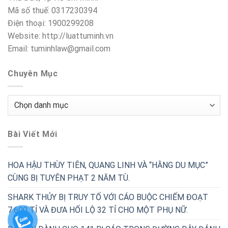
Mã số thuế: 0317230394
Điện thoại: 1900299208
Website: http://luattuminh.vn
Email: tuminhlaw@gmail.com
Chuyên Mục
Chuyên
Mục
Bài Viết Mới
HOA HẬU THÙY TIÊN, QUANG LINH VÀ “HẰNG DU MỤC”
CÙNG BỊ TUYÊN PHẠT 2 NĂM TÙ.
SHARK THỦY BỊ TRUY TỐ VỚI CÁO BUỘC CHIẾM ĐOẠT
7.600 TỈ VÀ ĐƯA HỐI LỘ 32 TỈ CHO MỘT PHỤ NỮ.