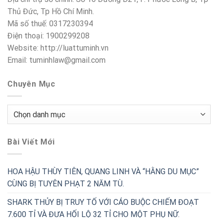
Thủ Đức, Tp Hồ Chí Minh.
Mã số thuế: 0317230394
Điện thoại: 1900299208
Website: http://luattuminh.vn
Email: tuminhlaw@gmail.com
Chuyên Mục
Chuyên
Mục
Bài Viết Mới
HOA HẬU THÙY TIÊN, QUANG LINH VÀ “HẰNG DU MỤC”
CÙNG BỊ TUYÊN PHẠT 2 NĂM TÙ.
SHARK THỦY BỊ TRUY TỐ VỚI CÁO BUỘC CHIẾM ĐOẠT
7.600 TỈ VÀ ĐƯA HỐI LỘ 32 TỈ CHO MỘT PHỤ NỮ.