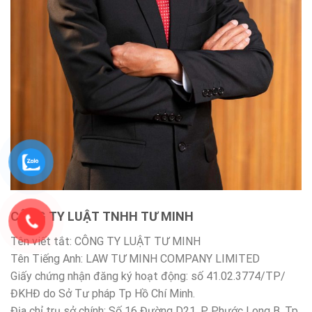
CÔNG TY LUẬT TNHH TƯ MINH
Tên viết tắt: CÔNG TY LUẬT TƯ MINH
Tên Tiếng Anh: LAW TƯ MINH COMPANY LIMITED
Giấy chứng nhận đăng ký hoạt động: số 41.02.3774/TP/
ĐKHĐ do Sở Tư pháp Tp Hồ Chí Minh.
Địa chỉ trụ sở chính: Số 16 Đường D21, P. Phước Long B, Tp