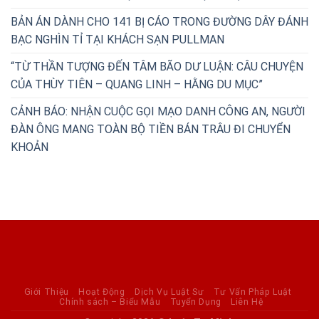
BẢN ÁN DÀNH CHO 141 BỊ CÁO TRONG ĐƯỜNG DÂY ĐÁNH
BẠC NGHÌN TỈ TẠI KHÁCH SẠN PULLMAN
“TỪ THẦN TƯỢNG ĐẾN TÂM BÃO DƯ LUẬN: CÂU CHUYỆN
CỦA THÙY TIÊN – QUANG LINH – HẰNG DU MỤC”
CẢNH BÁO: NHẬN CUỘC GỌI MẠO DANH CÔNG AN, NGƯỜI
ĐÀN ÔNG MANG TOÀN BỘ TIỀN BÁN TRÂU ĐI CHUYỂN
KHOẢN
Giới Thiệu
Hoạt Động
Dịch Vụ Luật Sư
Tư Vấn Pháp Luật
Chính sách – Biểu Mẫu
Tuyển Dụng
Liên Hệ