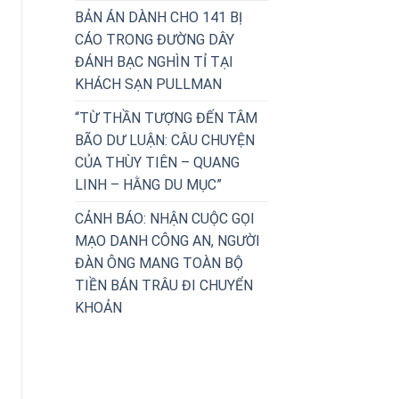
BẢN ÁN DÀNH CHO 141 BỊ
CÁO TRONG ĐƯỜNG DÂY
ĐÁNH BẠC NGHÌN TỈ TẠI
KHÁCH SẠN PULLMAN
“TỪ THẦN TƯỢNG ĐẾN TÂM
BÃO DƯ LUẬN: CÂU CHUYỆN
CỦA THÙY TIÊN – QUANG
LINH – HẰNG DU MỤC”
CẢNH BÁO: NHẬN CUỘC GỌI
MẠO DANH CÔNG AN, NGƯỜI
ĐÀN ÔNG MANG TOÀN BỘ
TIỀN BÁN TRÂU ĐI CHUYỂN
KHOẢN