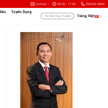
Contact
08:00 - 17:00
082636 6868
 Mẫu
Tuyển Dụng
Tiếng Việt
Tư Vấn Trực Tuyến