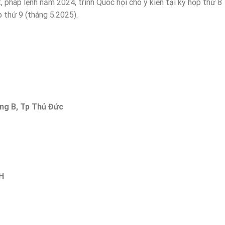
 pháp lệnh năm 2024, trình Quốc hội cho ý kiến tại kỳ họp thứ 8
 thứ 9 (tháng 5.2025).
ong B, Tp Thủ Đức
H