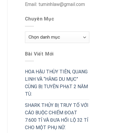
Email: tuminhlaw@gmail.com
Chuyên Mục
Chuyên
Mục
Bài Viết Mới
HOA HẬU THÙY TIÊN, QUANG
LINH VÀ “HẰNG DU MỤC”
CÙNG BỊ TUYÊN PHẠT 2 NĂM
TÙ.
SHARK THỦY BỊ TRUY TỐ VỚI
CÁO BUỘC CHIẾM ĐOẠT
7.600 TỈ VÀ ĐƯA HỐI LỘ 32 TỈ
CHO MỘT PHỤ NỮ.