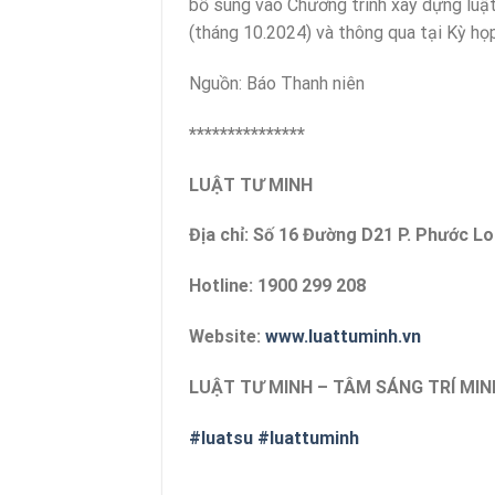
bổ sung vào Chương trình xây dựng luật,
(tháng 10.2024) và thông qua tại Kỳ họp
Nguồn: Báo Thanh niên
***************
LUẬT TƯ MINH
Địa chỉ: Số 16 Đường D21 P. Phước L
Hotline: 1900 299 208
Website:
www.luattuminh.vn
LUẬT TƯ MINH – TÂM SÁNG TRÍ MIN
#luatsu
#luattuminh