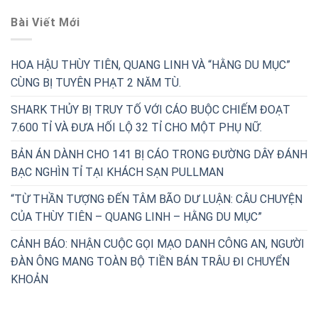
Bài Viết Mới
HOA HẬU THÙY TIÊN, QUANG LINH VÀ “HẰNG DU MỤC”
CÙNG BỊ TUYÊN PHẠT 2 NĂM TÙ.
SHARK THỦY BỊ TRUY TỐ VỚI CÁO BUỘC CHIẾM ĐOẠT
7.600 TỈ VÀ ĐƯA HỐI LỘ 32 TỈ CHO MỘT PHỤ NỮ.
BẢN ÁN DÀNH CHO 141 BỊ CÁO TRONG ĐƯỜNG DÂY ĐÁNH
BẠC NGHÌN TỈ TẠI KHÁCH SẠN PULLMAN
“TỪ THẦN TƯỢNG ĐẾN TÂM BÃO DƯ LUẬN: CÂU CHUYỆN
CỦA THÙY TIÊN – QUANG LINH – HẰNG DU MỤC”
CẢNH BÁO: NHẬN CUỘC GỌI MẠO DANH CÔNG AN, NGƯỜI
ĐÀN ÔNG MANG TOÀN BỘ TIỀN BÁN TRÂU ĐI CHUYỂN
KHOẢN