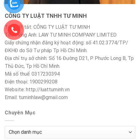
CÔNG TY LUẬT TNHH TƯ MINH
Tên viết tắt: CÔNG TY LUẬT TƯ MINH
Tên Tiếng Anh: LAW TƯ MINH COMPANY LIMITED
Giấy chứng nhận đăng ký hoạt động: số 41.02.3774/TP/
ĐKHĐ do Sở Tư pháp Tp Hồ Chí Minh.
Địa chỉ trụ sở chính: Số 16 Đường D21, P. Phước Long B, Tp
Thủ Đức, Tp Hồ Chí Minh.
Mã số thuế: 0317230394
Điện thoại: 1900299208
Website: http://luattuminh.vn
Email: tuminhlaw@gmail.com
Chuyên Mục
Chuyên
Mục