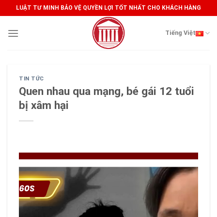
Skip
LUẬT TƯ MINH BẢO VỆ QUYỀN LỢI TỐT NHẤT CHO KHÁCH HÀNG
to
content
Tiếng Việt
TIN TỨC
Quen nhau qua mạng, bé gái 12 tuổi
bị xâm hại
Trình
chơi
Video