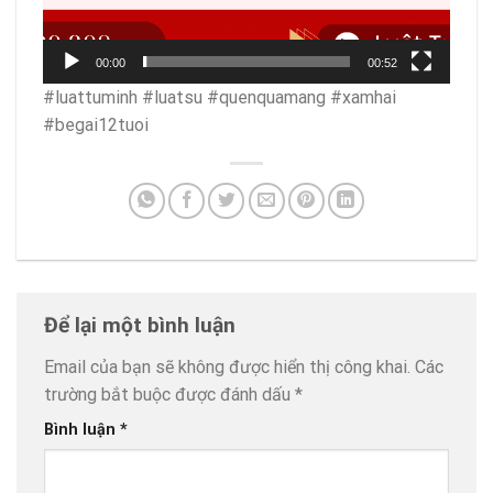
00:00
00:52
#luattuminh #luatsu #quenquamang #xamhai
#begai12tuoi
Để lại một bình luận
Email của bạn sẽ không được hiển thị công khai.
Các
trường bắt buộc được đánh dấu
*
Bình luận
*