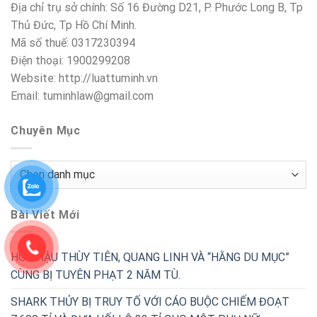
Địa chỉ trụ sở chính: Số 16 Đường D21, P. Phước Long B, Tp
Thủ Đức, Tp Hồ Chí Minh.
Mã số thuế: 0317230394
Điện thoại: 1900299208
Website: http://luattuminh.vn
Email: tuminhlaw@gmail.com
Chuyên Mục
Chuyên
Mục
Bài Viết Mới
HOA HẬU THÙY TIÊN, QUANG LINH VÀ “HẰNG DU MỤC”
CÙNG BỊ TUYÊN PHẠT 2 NĂM TÙ.
SHARK THỦY BỊ TRUY TỐ VỚI CÁO BUỘC CHIẾM ĐOẠT