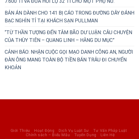
7.600 TỈ VÀ ĐƯA HỐI LỘ 32 TỈ CHO MỘT PHỤ NỮ.
BẢN ÁN DÀNH CHO 141 BỊ CÁO TRONG ĐƯỜNG DÂY ĐÁNH
BẠC NGHÌN TỈ TẠI KHÁCH SẠN PULLMAN
“TỪ THẦN TƯỢNG ĐẾN TÂM BÃO DƯ LUẬN: CÂU CHUYỆN
CỦA THÙY TIÊN – QUANG LINH – HẰNG DU MỤC”
CẢNH BÁO: NHẬN CUỘC GỌI MẠO DANH CÔNG AN, NGƯỜI
ĐÀN ÔNG MANG TOÀN BỘ TIỀN BÁN TRÂU ĐI CHUYỂN
KHOẢN
Giới Thiệu
Hoạt Động
Dịch Vụ Luật Sư
Tư Vấn Pháp Luật
Chính sách – Biểu Mẫu
Tuyển Dụng
Liên Hệ