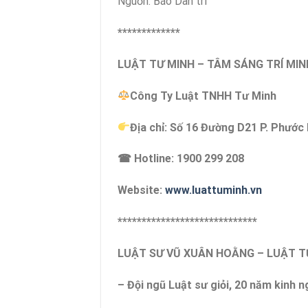
Nguồn: Báo Dân trí
*************
LUẬT TƯ MINH – TÂM SÁNG TRÍ MIN
Công Ty Luật TNHH Tư Minh
Địa chỉ: Số 16 Đường D21 P. Phước
☎ Hotline: 1900 299 208
Website:
www.luattuminh.vn
*****************************
LUẬT SƯ VŨ XUÂN HOẰNG – LUẬT 
– Đội ngũ Luật sư giỏi, 20 năm kinh 