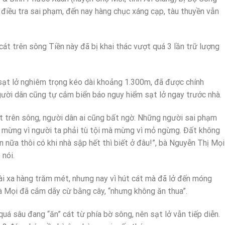
điều tra sai phạm, đến nay hàng chục xáng cạp, tàu thuyền vẫn
át trên sông Tiền này đã bị khai thác vượt quá 3 lần trữ lượng
ạt lở nghiêm trọng kéo dài khoảng 1.300m, đã được chính
ười dân cũng tự cắm biển báo nguy hiểm sạt lở ngay trước nhà.
t trên sông, người dân ai cũng bất ngờ. Những người sai phạm
i mừng vì người ta phải tù tội mà mừng vì mỏ ngừng. Đất không
n nữa thôi có khi nhà sập hết thì biết ở đâu!”, bà Nguyễn Thị Mọi
 nói.
oài xa hàng trăm mét, nhưng nay vì hút cát mà đã lở đến móng
à Mọi đã cắm dãy cừ bằng cây, “nhưng không ăn thua”.
á sâu đang “ăn” cát từ phía bờ sông, nên sạt lở vẫn tiếp diễn.