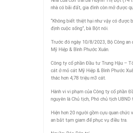
Nhà của con trai bà Huỳnh Thị Bột (74 t
nhà có bãi đất, gia đình còn mở được qu
“Không biết thiệt hại như vậy có được 
định cuộc sống”, bà Bột nói.
Trước đó ngày 10/8/2023, Bộ Công an đ
Mỹ Hiệp & Bình Phước Xuân.
Công ty cổ phần Đầu tư Trung Hậu – Tổ
cát ở mỏ cát Mỹ Hiệp & Bình Phước Xuân
thác hơn 4,78 triệu m3 cát.
Hành vi vi phạm của Công ty cổ phần Đ
nguyên là Chủ tịch, Phó chủ tịch UBND 
Hiện hơn 20 người gồm cựu quan chức và
an bắt tạm giam để phục vụ điều tra.