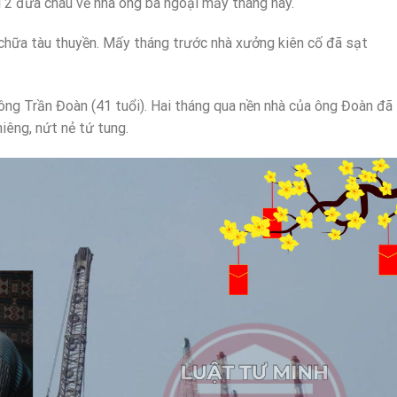
i 2 đứa cháu về nhà ông bà ngoại mấy tháng nay.
chữa tàu thuyền. Mấy tháng trước nhà xưởng kiên cố đã sạt
ng Trần Đoàn (41 tuổi). Hai tháng qua nền nhà của ông Đoàn đã
iêng, nứt nẻ tứ tung.