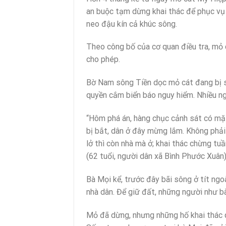
an buộc tạm dừng khai thác để phục vụ 
neo đậu kín cả khúc sông.
Theo công bố của cơ quan điều tra, mỏ c
cho phép.
Bờ Nam sông Tiền dọc mỏ cát đang bị s
quyền cắm biển báo nguy hiểm. Nhiều ng
“Hôm phá án, hàng chục cảnh sát có mặ
bị bắt, dân ở đây mừng lắm. Không phả
lở thì còn nhà mà ở; khai thác chừng tuầ
(62 tuổi, người dân xã Bình Phước Xuân)
Bà Mọi kể, trước đây bãi sông ở tít ng
nhà dân. Để giữ đất, những người như b
Mỏ đã dừng, nhưng những hố khai thác qu