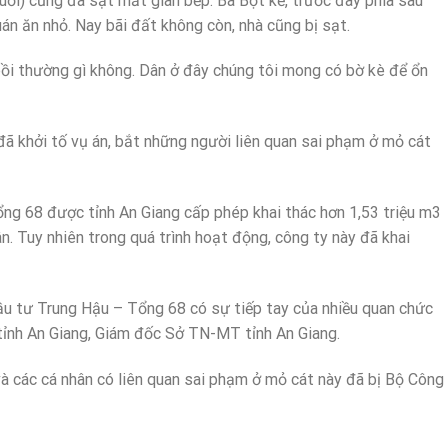
uổi) cũng đã sạt mất gian bếp. Bà Bột kể, trước đây phía sau
án ăn nhỏ. Nay bãi đất không còn, nhà cũng bị sạt.
bồi thường gì không. Dân ở đây chúng tôi mong có bờ kè để ổn
ã khởi tố vụ án, bắt những người liên quan sai phạm ở mỏ cát
ng 68 được tỉnh An Giang cấp phép khai thác hơn 1,53 triệu m3
. Tuy nhiên trong quá trình hoạt động, công ty này đã khai
ầu tư Trung Hậu – Tổng 68 có sự tiếp tay của nhiều quan chức
tỉnh An Giang, Giám đốc Sở TN-MT tỉnh An Giang.
 các cá nhân có liên quan sai phạm ở mỏ cát này đã bị Bộ Công