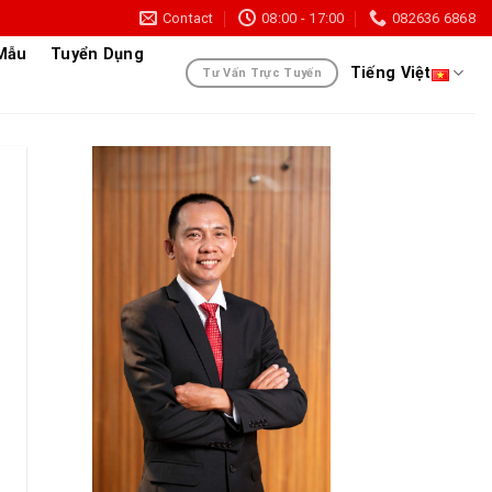
Contact
08:00 - 17:00
082636 6868
 Mẫu
Tuyển Dụng
Tiếng Việt
Tư Vấn Trực Tuyến