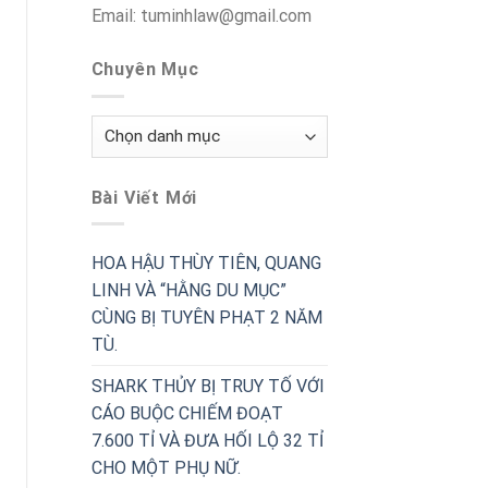
Email: tuminhlaw@gmail.com
Chuyên Mục
Chuyên
Mục
Bài Viết Mới
HOA HẬU THÙY TIÊN, QUANG
LINH VÀ “HẰNG DU MỤC”
CÙNG BỊ TUYÊN PHẠT 2 NĂM
TÙ.
SHARK THỦY BỊ TRUY TỐ VỚI
CÁO BUỘC CHIẾM ĐOẠT
7.600 TỈ VÀ ĐƯA HỐI LỘ 32 TỈ
CHO MỘT PHỤ NỮ.