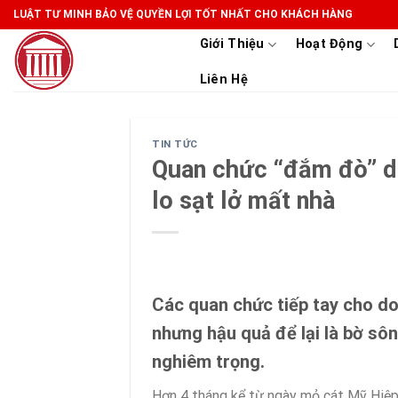
Skip
LUẬT TƯ MINH BẢO VỆ QUYỀN LỢI TỐT NHẤT CHO KHÁCH HÀNG
to
Giới Thiệu
Hoạt Động
content
Liên Hệ
TIN TỨC
Quan chức “đắm đò” d
lo sạt lở mất nhà
Các quan chức tiếp tay cho do
nhưng hậu quả để lại là bờ sô
nghiêm trọng.
Hơn 4 tháng kể từ ngày mỏ cát Mỹ Hiệp