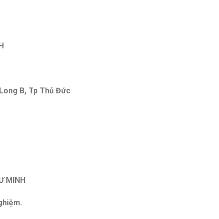
H
 Long B, Tp Thủ Đức
TƯ MINH
nghiệm.