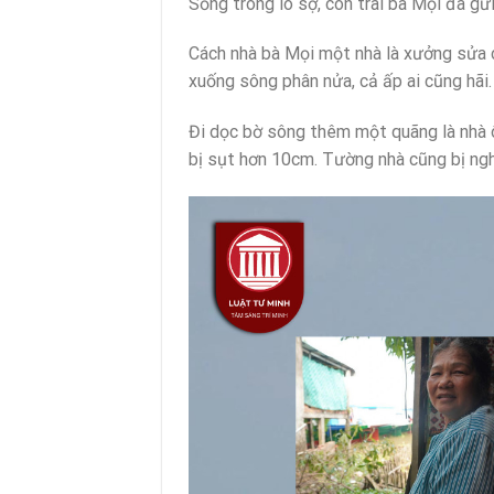
Sống trong lo sợ, con trai bà Mọi đã gử
Cách nhà bà Mọi một nhà là xưởng sửa 
xuống sông phân nửa, cả ấp ai cũng hãi.
Đi dọc bờ sông thêm một quãng là nhà ô
bị sụt hơn 10cm. Tường nhà cũng bị ngh