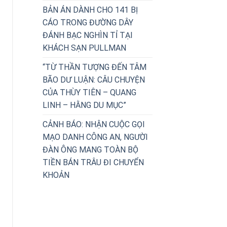
BẢN ÁN DÀNH CHO 141 BỊ
CÁO TRONG ĐƯỜNG DÂY
ĐÁNH BẠC NGHÌN TỈ TẠI
KHÁCH SẠN PULLMAN
“TỪ THẦN TƯỢNG ĐẾN TÂM
BÃO DƯ LUẬN: CÂU CHUYỆN
CỦA THÙY TIÊN – QUANG
LINH – HẰNG DU MỤC”
CẢNH BÁO: NHẬN CUỘC GỌI
MẠO DANH CÔNG AN, NGƯỜI
ĐÀN ÔNG MANG TOÀN BỘ
TIỀN BÁN TRÂU ĐI CHUYỂN
KHOẢN