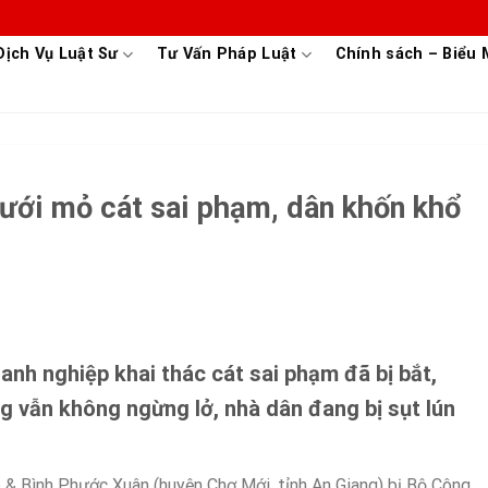
Dịch Vụ Luật Sư
Tư Vấn Pháp Luật
Chính sách – Biểu
ưới mỏ cát sai phạm, dân khốn khổ
anh nghiệp khai thác cát sai phạm đã bị bắt,
ng vẫn không ngừng lở, nhà dân đang bị sụt lún
 & Bình Phước Xuân (huyện Chợ Mới, tỉnh An Giang) bị Bộ Công