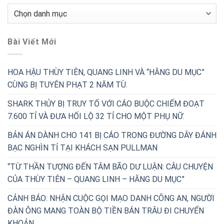
Chuyên
Mục
Bài Viết Mới
HOA HẬU THÙY TIÊN, QUANG LINH VÀ “HẰNG DU MỤC”
CÙNG BỊ TUYÊN PHẠT 2 NĂM TÙ.
SHARK THỦY BỊ TRUY TỐ VỚI CÁO BUỘC CHIẾM ĐOẠT
7.600 TỈ VÀ ĐƯA HỐI LỘ 32 TỈ CHO MỘT PHỤ NỮ.
BẢN ÁN DÀNH CHO 141 BỊ CÁO TRONG ĐƯỜNG DÂY ĐÁNH
BẠC NGHÌN TỈ TẠI KHÁCH SẠN PULLMAN
“TỪ THẦN TƯỢNG ĐẾN TÂM BÃO DƯ LUẬN: CÂU CHUYỆN
CỦA THÙY TIÊN – QUANG LINH – HẰNG DU MỤC”
CẢNH BÁO: NHẬN CUỘC GỌI MẠO DANH CÔNG AN, NGƯỜI
ĐÀN ÔNG MANG TOÀN BỘ TIỀN BÁN TRÂU ĐI CHUYỂN
KHOẢN