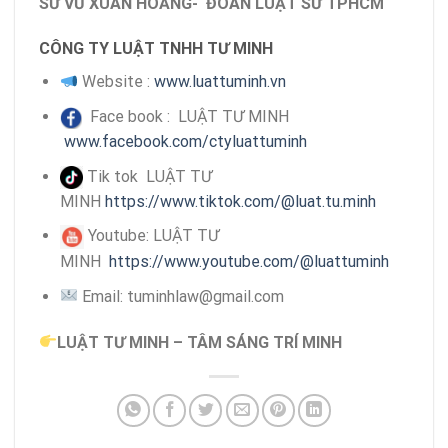
SƯ VŨ XUÂN HOẰNG- ĐOÀN LUẬT SƯ TPHCM
CÔNG TY LUẬT TNHH TƯ MINH
Website :
www.luattuminh.vn
Face book : LUẬT TƯ MINH
www.facebook.com/ctyluattuminh
Tik tok LUẬT TƯ
MINH
https://www.tiktok.com/@luat.tu.minh
Youtube: LUẬT TƯ
MINH
https://www.youtube.com/@luattuminh
Email: tuminhlaw@gmail.com
LUẬT TƯ MINH – TÂM SÁNG TRÍ MINH