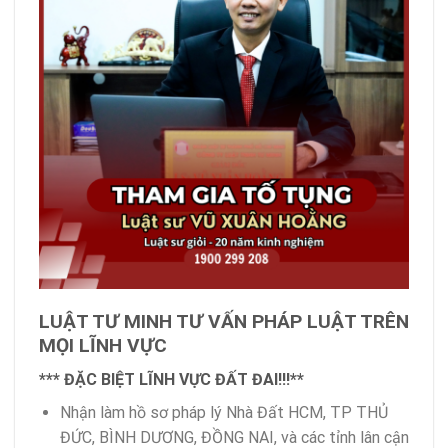
LUẬT TƯ MINH TƯ VẤN PHÁP LUẬT TRÊN
MỌI LĨNH VỰC
*** ĐẶC BIỆT LĨNH VỰC ĐẤT ĐAI!!!**
Nhận làm hồ sơ pháp lý Nhà Đất HCM, TP THỦ
ĐỨC, BÌNH DƯƠNG, ĐỒNG NAI, và các tỉnh lân cận