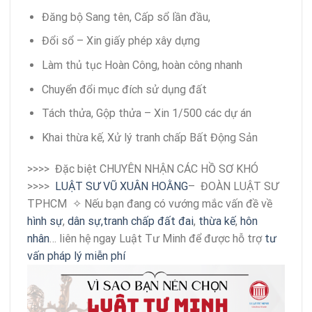
Đăng bộ Sang tên, Cấp sổ lần đầu,
Đổi sổ – Xin giấy phép xây dựng
Làm thủ tục Hoàn Công, hoàn công nhanh
Chuyển đổi mục đích sử dụng đất
Tách thửa, Gộp thửa – Xin 1/500 các dự án
Khai thừa kế, Xử lý tranh chấp Bất Động Sản
>>>>
Đặc biệt CHUYÊN NHẬN CÁC HỒ SƠ KHÓ
>>>>
LUẬT SƯ VŨ XUÂN HOẰNG
– ĐOÀN LUẬT SƯ
TPHCM
✧ Nếu bạn đang có vướng mắc vấn đề về
hình sự
,
dân sự,
tranh chấp đất đai
,
thừa kế
,
hôn
nhân
… liên hệ ngay Luật Tư Minh để được hỗ trợ
tư
vấn pháp lý miễn phí