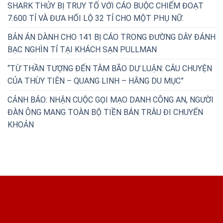
SHARK THỦY BỊ TRUY TỐ VỚI CÁO BUỘC CHIẾM ĐOẠT
7.600 TỈ VÀ ĐƯA HỐI LỘ 32 TỈ CHO MỘT PHỤ NỮ.
BẢN ÁN DÀNH CHO 141 BỊ CÁO TRONG ĐƯỜNG DÂY ĐÁNH
BẠC NGHÌN TỈ TẠI KHÁCH SẠN PULLMAN
“TỪ THẦN TƯỢNG ĐẾN TÂM BÃO DƯ LUẬN: CÂU CHUYỆN
CỦA THÙY TIÊN – QUANG LINH – HẰNG DU MỤC”
CẢNH BÁO: NHẬN CUỘC GỌI MẠO DANH CÔNG AN, NGƯỜI
ĐÀN ÔNG MANG TOÀN BỘ TIỀN BÁN TRÂU ĐI CHUYỂN
KHOẢN