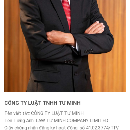
CÔNG TY LUẬT TNHH TƯ MINH
Tên viết tắt: CÔNG TY LUẬT TƯ MINH
Tên Tiếng Anh: LAW TƯ MINH COMPANY LIMITED
Giấy chứng nhận đăng ký hoạt động: số 41.02.3774/TP/