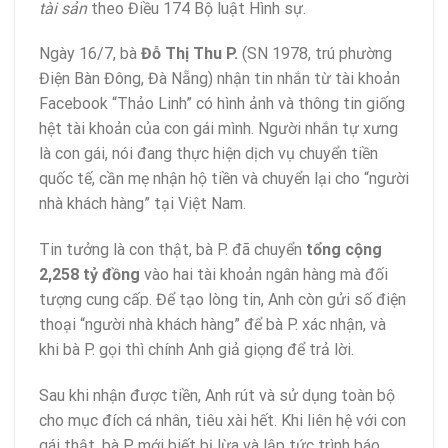
tài sản
theo Điều 174 Bộ luật Hình sự.
Ngày 16/7, bà
Đỗ Thị Thu P.
(SN 1978, trú phường
Điện Bàn Đông, Đà Nẵng) nhận tin nhắn từ tài khoản
Facebook “Thảo Linh” có hình ảnh và thông tin giống
hệt tài khoản của con gái mình. Người nhắn tự xưng
là con gái, nói đang thực hiện dịch vụ chuyển tiền
quốc tế, cần mẹ nhận hộ tiền và chuyển lại cho “người
nhà khách hàng” tại Việt Nam.
Tin tưởng là con thật, bà P. đã chuyển
tổng cộng
2,258 tỷ đồng
vào hai tài khoản ngân hàng mà đối
tượng cung cấp. Để tạo lòng tin, Anh còn gửi số điện
thoại “người nhà khách hàng” để bà P. xác nhận, và
khi bà P. gọi thì chính Anh giả giọng để trả lời.
Sau khi nhận được tiền, Anh rút và sử dụng toàn bộ
cho mục đích cá nhân, tiêu xài hết. Khi liên hệ với con
gái thật, bà P. mới biết bị lừa và lập tức trình báo