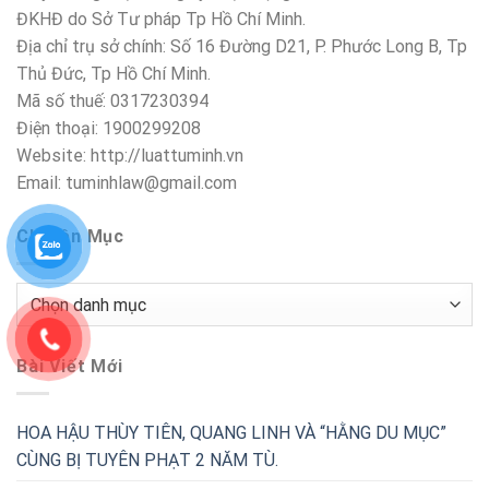
ĐKHĐ do Sở Tư pháp Tp Hồ Chí Minh.
Địa chỉ trụ sở chính: Số 16 Đường D21, P. Phước Long B, Tp
Thủ Đức, Tp Hồ Chí Minh.
Mã số thuế: 0317230394
Điện thoại: 1900299208
Website: http://luattuminh.vn
Email: tuminhlaw@gmail.com
Chuyên Mục
Chuyên
Mục
Bài Viết Mới
HOA HẬU THÙY TIÊN, QUANG LINH VÀ “HẰNG DU MỤC”
CÙNG BỊ TUYÊN PHẠT 2 NĂM TÙ.