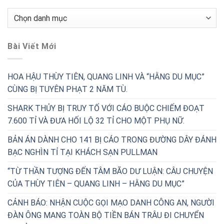
Chuyên
Mục
Bài Viết Mới
HOA HẬU THÙY TIÊN, QUANG LINH VÀ “HẰNG DU MỤC”
CÙNG BỊ TUYÊN PHẠT 2 NĂM TÙ.
SHARK THỦY BỊ TRUY TỐ VỚI CÁO BUỘC CHIẾM ĐOẠT
7.600 TỈ VÀ ĐƯA HỐI LỘ 32 TỈ CHO MỘT PHỤ NỮ.
BẢN ÁN DÀNH CHO 141 BỊ CÁO TRONG ĐƯỜNG DÂY ĐÁNH
BẠC NGHÌN TỈ TẠI KHÁCH SẠN PULLMAN
“TỪ THẦN TƯỢNG ĐẾN TÂM BÃO DƯ LUẬN: CÂU CHUYỆN
CỦA THÙY TIÊN – QUANG LINH – HẰNG DU MỤC”
CẢNH BÁO: NHẬN CUỘC GỌI MẠO DANH CÔNG AN, NGƯỜI
ĐÀN ÔNG MANG TOÀN BỘ TIỀN BÁN TRÂU ĐI CHUYỂN