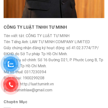
CÔNG TY LUẬT TNHH TƯ MINH
Tên viết tắt: CÔNG TY LUẬT TƯ MINH
Tên Tiếng Anh: LAW TƯ MINH COMPANY LIMITED
Giấy chứng nhận đăng ký hoạt động: số 41.02.3774/TP/
ĐKHĐ do Sở Tư pháp Tp Hồ Chí Minh.
Địa chỉ trụ sở chính: Số 16 Đường D21, P. Phước Long B, Tp
Thủ Đức, Tp Hồ Chí Minh.
Mã số thuế: 0317230394
Điện thoại: 1900299208
Website: http://luattuminh.vn
Email: tuminhlaw@gmail.com
Chuyên Mục