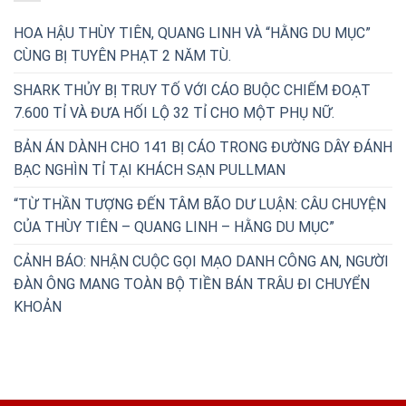
HOA HẬU THÙY TIÊN, QUANG LINH VÀ “HẰNG DU MỤC”
CÙNG BỊ TUYÊN PHẠT 2 NĂM TÙ.
SHARK THỦY BỊ TRUY TỐ VỚI CÁO BUỘC CHIẾM ĐOẠT
7.600 TỈ VÀ ĐƯA HỐI LỘ 32 TỈ CHO MỘT PHỤ NỮ.
BẢN ÁN DÀNH CHO 141 BỊ CÁO TRONG ĐƯỜNG DÂY ĐÁNH
BẠC NGHÌN TỈ TẠI KHÁCH SẠN PULLMAN
“TỪ THẦN TƯỢNG ĐẾN TÂM BÃO DƯ LUẬN: CÂU CHUYỆN
CỦA THÙY TIÊN – QUANG LINH – HẰNG DU MỤC”
CẢNH BÁO: NHẬN CUỘC GỌI MẠO DANH CÔNG AN, NGƯỜI
ĐÀN ÔNG MANG TOÀN BỘ TIỀN BÁN TRÂU ĐI CHUYỂN
KHOẢN