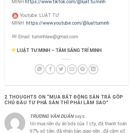
MINH
https://www.tiktok.com/@luat.tu.minh
Youtube: LUẬT TƯ
MINH
https://www.youtube.com/@luattuminh
Email: tuminhlaw@gmail.com
LUẬT TƯ MINH – TÂM SÁNG TRÍ MINH
2 THOUGHTS ON “
MUA BẤT ĐỘNG SẢN TRẢ GÓP
CHỦ ĐẦU TƯ PHÁ SẢN THÌ PHẢI LÀM SAO
”
TRƯƠNG VĂN DUẨN
says:
tôi mua nền dự án bds của 1 cty, đã thanh toán
97% số tiền, đã nhận bàn giao nền , đã cầm sổ