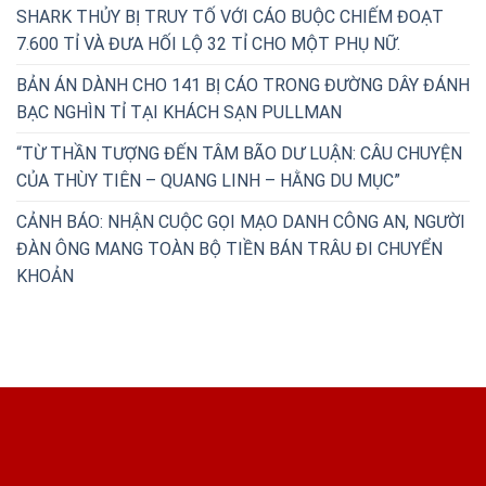
SHARK THỦY BỊ TRUY TỐ VỚI CÁO BUỘC CHIẾM ĐOẠT
7.600 TỈ VÀ ĐƯA HỐI LỘ 32 TỈ CHO MỘT PHỤ NỮ.
BẢN ÁN DÀNH CHO 141 BỊ CÁO TRONG ĐƯỜNG DÂY ĐÁNH
BẠC NGHÌN TỈ TẠI KHÁCH SẠN PULLMAN
“TỪ THẦN TƯỢNG ĐẾN TÂM BÃO DƯ LUẬN: CÂU CHUYỆN
CỦA THÙY TIÊN – QUANG LINH – HẰNG DU MỤC”
CẢNH BÁO: NHẬN CUỘC GỌI MẠO DANH CÔNG AN, NGƯỜI
ĐÀN ÔNG MANG TOÀN BỘ TIỀN BÁN TRÂU ĐI CHUYỂN
KHOẢN