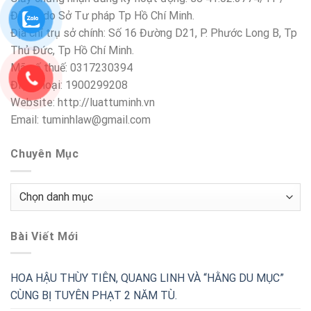
ĐKHĐ do Sở Tư pháp Tp Hồ Chí Minh.
Địa chỉ trụ sở chính: Số 16 Đường D21, P. Phước Long B, Tp
Thủ Đức, Tp Hồ Chí Minh.
Mã số thuế: 0317230394
Điện thoại: 1900299208
Website: http://luattuminh.vn
Email: tuminhlaw@gmail.com
Chuyên Mục
Chuyên
Mục
Bài Viết Mới
HOA HẬU THÙY TIÊN, QUANG LINH VÀ “HẰNG DU MỤC”
CÙNG BỊ TUYÊN PHẠT 2 NĂM TÙ.