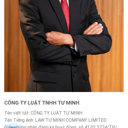
CÔNG TY LUẬT TNHH TƯ MINH
Tên viết tắt: CÔNG TY LUẬT TƯ MINH
Tên Tiếng Anh: LAW TƯ MINH COMPANY LIMITED
Giấy chứng nhận đăng ký hoạt động: số 41.02.3774/TP/