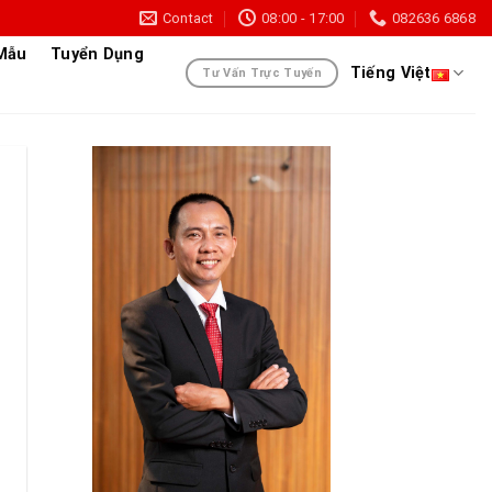
Contact
08:00 - 17:00
082636 6868
 Mẫu
Tuyển Dụng
Tiếng Việt
Tư Vấn Trực Tuyến