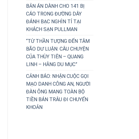
BẢN ÁN DÀNH CHO 141 BỊ
CÁO TRONG ĐƯỜNG DÂY
ĐÁNH BẠC NGHÌN TỈ TẠI
KHÁCH SẠN PULLMAN
“TỪ THẦN TƯỢNG ĐẾN TÂM
BÃO DƯ LUẬN: CÂU CHUYỆN
CỦA THÙY TIÊN – QUANG
LINH – HẰNG DU MỤC”
CẢNH BÁO: NHẬN CUỘC GỌI
MẠO DANH CÔNG AN, NGƯỜI
ĐÀN ÔNG MANG TOÀN BỘ
TIỀN BÁN TRÂU ĐI CHUYỂN
KHOẢN