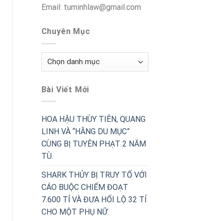
Email: tuminhlaw@gmail.com
Chuyên Mục
Chuyên
Mục
Bài Viết Mới
HOA HẬU THÙY TIÊN, QUANG
LINH VÀ “HẰNG DU MỤC”
CÙNG BỊ TUYÊN PHẠT 2 NĂM
TÙ.
SHARK THỦY BỊ TRUY TỐ VỚI
CÁO BUỘC CHIẾM ĐOẠT
7.600 TỈ VÀ ĐƯA HỐI LỘ 32 TỈ
CHO MỘT PHỤ NỮ.