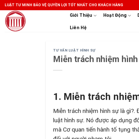
Skip
LUẬT TƯ MINH BẢO VỆ QUYỀN LỢI TỐT NHẤT CHO KHÁCH HÀNG
to
Giới Thiệu
Hoạt Động
content
Liên Hệ
TƯ VẤN LUẬT HÌNH SỰ
Miễn trách nhiệm hình 
1. Miễn trách nhiệm
Miễn trách nhiệm hình sự là gì?.
luật hình sự. Nó được áp dụng đố
mà Cơ quan tiến hành tố tụng thấ
đối với người phạm tội.