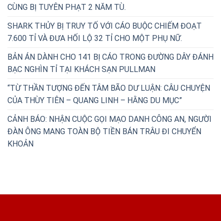
CÙNG BỊ TUYÊN PHẠT 2 NĂM TÙ.
SHARK THỦY BỊ TRUY TỐ VỚI CÁO BUỘC CHIẾM ĐOẠT
7.600 TỈ VÀ ĐƯA HỐI LỘ 32 TỈ CHO MỘT PHỤ NỮ.
BẢN ÁN DÀNH CHO 141 BỊ CÁO TRONG ĐƯỜNG DÂY ĐÁNH
BẠC NGHÌN TỈ TẠI KHÁCH SẠN PULLMAN
“TỪ THẦN TƯỢNG ĐẾN TÂM BÃO DƯ LUẬN: CÂU CHUYỆN
CỦA THÙY TIÊN – QUANG LINH – HẰNG DU MỤC”
CẢNH BÁO: NHẬN CUỘC GỌI MẠO DANH CÔNG AN, NGƯỜI
ĐÀN ÔNG MANG TOÀN BỘ TIỀN BÁN TRÂU ĐI CHUYỂN
KHOẢN