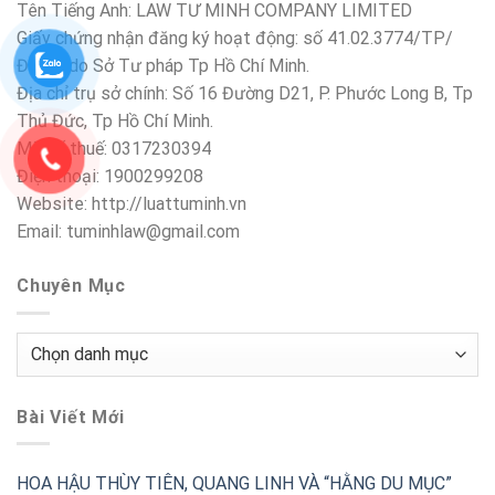
Tên Tiếng Anh: LAW TƯ MINH COMPANY LIMITED
Giấy chứng nhận đăng ký hoạt động: số 41.02.3774/TP/
ĐKHĐ do Sở Tư pháp Tp Hồ Chí Minh.
Địa chỉ trụ sở chính: Số 16 Đường D21, P. Phước Long B, Tp
Thủ Đức, Tp Hồ Chí Minh.
Mã số thuế: 0317230394
Điện thoại: 1900299208
Website: http://luattuminh.vn
Email: tuminhlaw@gmail.com
Chuyên Mục
Chuyên
Mục
Bài Viết Mới
HOA HẬU THÙY TIÊN, QUANG LINH VÀ “HẰNG DU MỤC”