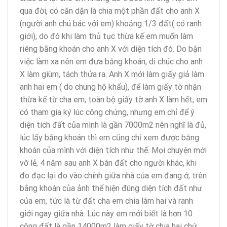
qua đời, có căn dặn là chia một phần đất cho anh X
(người anh chú bác với em) khoảng 1/3 đất( có ranh
giới), do đó khi làm thủ tục thừa kế em muốn làm
riêng bằng khoán cho anh X với diện tích đó. Do bận
việc làm xa nên em đưa bằng khoán, di chúc cho anh
X làm giùm, tách thửa ra. Anh X mới làm giấy giả làm
anh hai em ( do chung hộ khẩu), để làm giấy tờ nhận
thừa kế từ cha em, toàn bộ giấy tờ anh X làm hết, em
có tham gia ký lúc công chứng, nhưng em chỉ để ý
diện tích đất của mình là gần 7000m2 nên nghĩ là đủ,
lúc lấy bằng khoán thì em cũng chỉ xem được bằng
khoán của mình với diện tích như thế. Mọi chuyện mới
vỡ lẻ, 4 năm sau anh X bán đất cho người khác, khi
đo đạc lại đo vào chính giữa nhà của em đang ở, trên
bằng khoán của ảnh thể hiện đúng diện tích đất như
của em, tức là từ đất cha em chia làm hai và ranh
giới ngay giữa nhà. Lúc này em mới biết là hơn 10
công đất là gần 14000m2 làm giấy tờ chia hai chứ