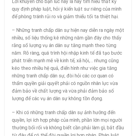
Lời khuyên cho bạn lúc này là hãy tìm hiểu thất kỹ
quy định pháp luật, hỏi ý kiến luật sư riêng của mình
để phòng tránh rủi ro và giảm thiểu tối ta thiệt hại.
– Những tranh chấp dân sự hiện nay diễn ra ngày một
nhiều, số liệu thống kê những năm gần đây cho thấy
rằng số lượng vụ án dân sự tăng mạnh theo từng
năm. Rõ ràng, quá trình hội nhập kinh tế đã tạo bước
phát triển mạnh mẽ về kinh tế, xã hội,… nhưng cũng
kéo theo nhiều hệ quả, điển hình như việc gia tăng
những tranh chấp dân sự, đòi hỏi các cơ quan có
thẩm quyền giải quyết phải có nguồn nhân lực vừa
đảm bảo về chất lượng và vừa phải đảm bảo số
lượng để các vụ án dân sự không tồn đọng.
– Khi có những tranh chấp dân sự ảnh hưởng đến
quyền, lợi ích hợp pháp của mình, phần lớn mọi người
thường bối rối và không biết cần phải làm gì, bắt đầu
từ đâu để có thể đòi quyền lợi hợp pháp. Pháp luật