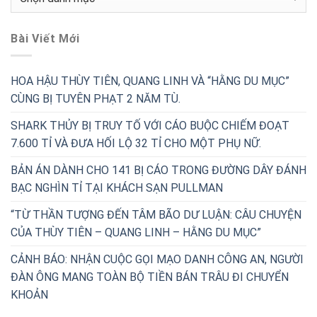
Mục
Bài Viết Mới
HOA HẬU THÙY TIÊN, QUANG LINH VÀ “HẰNG DU MỤC”
CÙNG BỊ TUYÊN PHẠT 2 NĂM TÙ.
SHARK THỦY BỊ TRUY TỐ VỚI CÁO BUỘC CHIẾM ĐOẠT
7.600 TỈ VÀ ĐƯA HỐI LỘ 32 TỈ CHO MỘT PHỤ NỮ.
BẢN ÁN DÀNH CHO 141 BỊ CÁO TRONG ĐƯỜNG DÂY ĐÁNH
BẠC NGHÌN TỈ TẠI KHÁCH SẠN PULLMAN
“TỪ THẦN TƯỢNG ĐẾN TÂM BÃO DƯ LUẬN: CÂU CHUYỆN
CỦA THÙY TIÊN – QUANG LINH – HẰNG DU MỤC”
CẢNH BÁO: NHẬN CUỘC GỌI MẠO DANH CÔNG AN, NGƯỜI
ĐÀN ÔNG MANG TOÀN BỘ TIỀN BÁN TRÂU ĐI CHUYỂN
KHOẢN