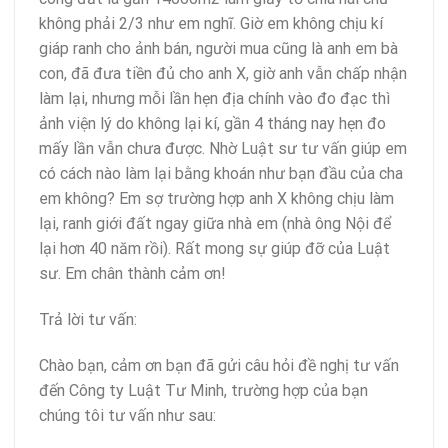
không phải 2/3 như em nghĩ. Giờ em không chịu kí
giáp ranh cho ảnh bán, người mua cũng là anh em bà
con, đã đưa tiền đủ cho anh X, giờ anh vẫn chấp nhận
làm lại, nhưng mỗi lần hẹn địa chính vào đo đạc thì
ảnh viện lý do không lại kí, gần 4 tháng nay hẹn đo
mấy lần vẫn chưa được. Nhờ Luật sư tư vấn giúp em
có cách nào làm lại bằng khoán như bạn đầu của cha
em không? Em sợ trường hợp anh X không chịu làm
lại, ranh giới đất ngay giữa nhà em (nhà ông Nội để
lại hơn 40 năm rồi). Rất mong sự giúp đỡ của Luật
sư. Em chân thành cảm ơn!
Trả lời tư vấn:
Chào bạn, cảm ơn bạn đã gửi câu hỏi đề nghị tư vấn
đến Công ty Luật Tư Minh, trường hợp của bạn
chúng tôi tư vấn như sau: