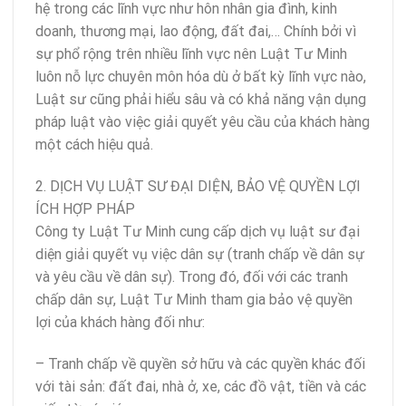
hệ trong các lĩnh vực như hôn nhân gia đình, kinh
doanh, thương mại, lao động, đất đai,… Chính bởi vì
sự phổ rộng trên nhiều lĩnh vực nên Luật Tư Minh
luôn nỗ lực chuyên môn hóa dù ở bất kỳ lĩnh vực nào,
Luật sư cũng phải hiểu sâu và có khả năng vận dụng
pháp luật vào việc giải quyết yêu cầu của khách hàng
một cách hiệu quả.
2. DỊCH VỤ LUẬT SƯ ĐẠI DIỆN, BẢO VỆ QUYỀN LỢI
ÍCH HỢP PHÁP
Công ty Luật Tư Minh cung cấp dịch vụ luật sư đại
diện giải quyết vụ việc dân sự (tranh chấp về dân sự
và yêu cầu về dân sự). Trong đó, đối với các tranh
chấp dân sự, Luật Tư Minh tham gia bảo vệ quyền
lợi của khách hàng đối như:
– Tranh chấp về quyền sở hữu và các quyền khác đối
với tài sản: đất đai, nhà ở, xe, các đồ vật, tiền và các