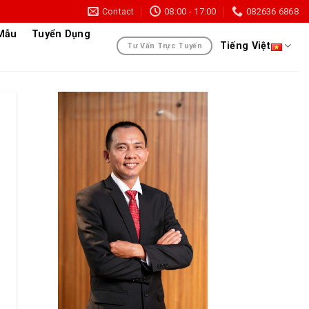
Contact
08:00 - 17:00
082636 6868
 Mẫu
Tuyển Dụng
Tiếng Việt
Tư Vấn Trực Tuyến