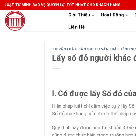
Skip
LUẬT TƯ MINH BẢO VỆ QUYỀN LỢI TỐT NHẤT CHO KHÁCH HÀNG
to
Giới Thiệu
Hoạt Động
content
Liên Hệ
TƯ VẤN LUẬT DÂN SỰ
,
TƯ VẤN LUẬT HÌNH SỰ
Lấy sổ đỏ người khác 
I. Có được lấy Sổ đỏ củ
Hiện pháp luật chỉ cấm việc tự ý lấy Sổ
Sổ đỏ mà không cấm được thế chấp quyề
Quy định này được nêu tại khoản 3 Điề
cũng được thực hiện trong trường hợp 