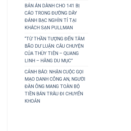
BẢN ÁN DÀNH CHO 141 BỊ
CÁO TRONG ĐƯỜNG DÂY
ĐÁNH BẠC NGHÌN TỈ TẠI
KHÁCH SẠN PULLMAN
“TỪ THẦN TƯỢNG ĐẾN TÂM
BÃO DƯ LUẬN: CÂU CHUYỆN
CỦA THÙY TIÊN – QUANG
LINH – HẰNG DU MỤC”
CẢNH BÁO: NHẬN CUỘC GỌI
MẠO DANH CÔNG AN, NGƯỜI
ĐÀN ÔNG MANG TOÀN BỘ
TIỀN BÁN TRÂU ĐI CHUYỂN
KHOẢN