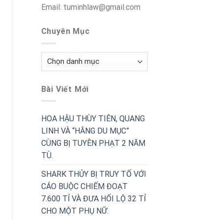
Email: tuminhlaw@gmail.com
Chuyên Mục
Chuyên
Mục
Bài Viết Mới
HOA HẬU THÙY TIÊN, QUANG
LINH VÀ “HẰNG DU MỤC”
CÙNG BỊ TUYÊN PHẠT 2 NĂM
TÙ.
SHARK THỦY BỊ TRUY TỐ VỚI
CÁO BUỘC CHIẾM ĐOẠT
7.600 TỈ VÀ ĐƯA HỐI LỘ 32 TỈ
CHO MỘT PHỤ NỮ.