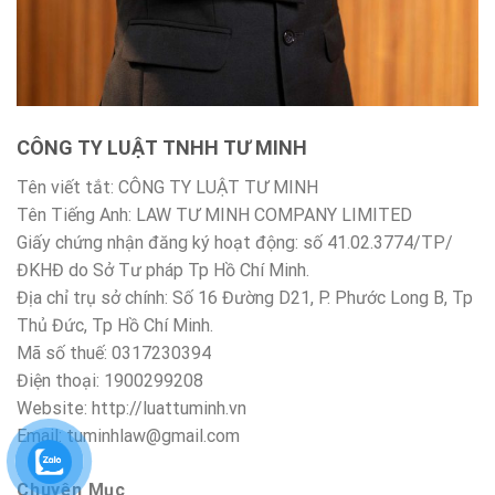
CÔNG TY LUẬT TNHH TƯ MINH
Tên viết tắt: CÔNG TY LUẬT TƯ MINH
Tên Tiếng Anh: LAW TƯ MINH COMPANY LIMITED
Giấy chứng nhận đăng ký hoạt động: số 41.02.3774/TP/
ĐKHĐ do Sở Tư pháp Tp Hồ Chí Minh.
Địa chỉ trụ sở chính: Số 16 Đường D21, P. Phước Long B, Tp
Thủ Đức, Tp Hồ Chí Minh.
Mã số thuế: 0317230394
Điện thoại: 1900299208
Website: http://luattuminh.vn
Email: tuminhlaw@gmail.com
Chuyên Mục