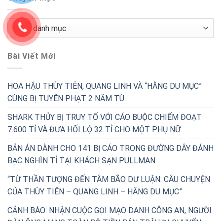
Chuyên
Mục
Bài Viết Mới
HOA HẬU THÙY TIÊN, QUANG LINH VÀ “HẰNG DU MỤC”
CÙNG BỊ TUYÊN PHẠT 2 NĂM TÙ.
SHARK THỦY BỊ TRUY TỐ VỚI CÁO BUỘC CHIẾM ĐOẠT
7.600 TỈ VÀ ĐƯA HỐI LỘ 32 TỈ CHO MỘT PHỤ NỮ.
BẢN ÁN DÀNH CHO 141 BỊ CÁO TRONG ĐƯỜNG DÂY ĐÁNH
BẠC NGHÌN TỈ TẠI KHÁCH SẠN PULLMAN
“TỪ THẦN TƯỢNG ĐẾN TÂM BÃO DƯ LUẬN: CÂU CHUYỆN
CỦA THÙY TIÊN – QUANG LINH – HẰNG DU MỤC”
CẢNH BÁO: NHẬN CUỘC GỌI MẠO DANH CÔNG AN, NGƯỜI