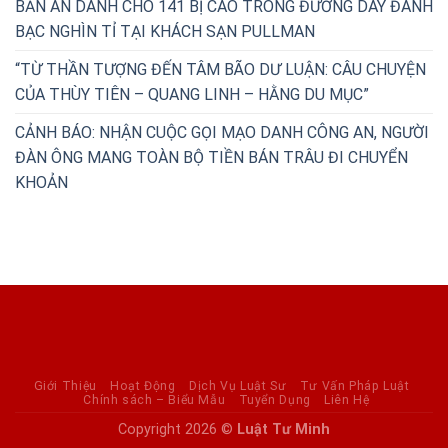
BẢN ÁN DÀNH CHO 141 BỊ CÁO TRONG ĐƯỜNG DÂY ĐÁNH
BẠC NGHÌN TỈ TẠI KHÁCH SẠN PULLMAN
“TỪ THẦN TƯỢNG ĐẾN TÂM BÃO DƯ LUẬN: CÂU CHUYỆN
CỦA THÙY TIÊN – QUANG LINH – HẰNG DU MỤC”
CẢNH BÁO: NHẬN CUỘC GỌI MẠO DANH CÔNG AN, NGƯỜI
ĐÀN ÔNG MANG TOÀN BỘ TIỀN BÁN TRÂU ĐI CHUYỂN
KHOẢN
Giới Thiệu
Hoạt Động
Dịch Vụ Luật Sư
Tư Vấn Pháp Luật
Chính sách – Biểu Mẫu
Tuyển Dụng
Liên Hệ
Copyright 2026 ©
Luật Tư Minh