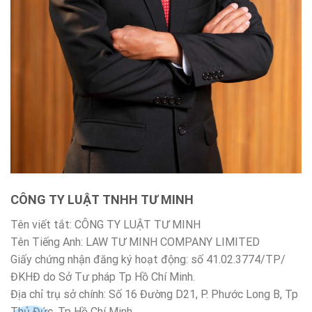
CÔNG TY LUẬT TNHH TƯ MINH
Tên viết tắt: CÔNG TY LUẬT TƯ MINH
Tên Tiếng Anh: LAW TƯ MINH COMPANY LIMITED
Giấy chứng nhận đăng ký hoạt động: số 41.02.3774/TP/
ĐKHĐ do Sở Tư pháp Tp Hồ Chí Minh.
Địa chỉ trụ sở chính: Số 16 Đường D21, P. Phước Long B, Tp
Thủ Đức, Tp Hồ Chí Minh.