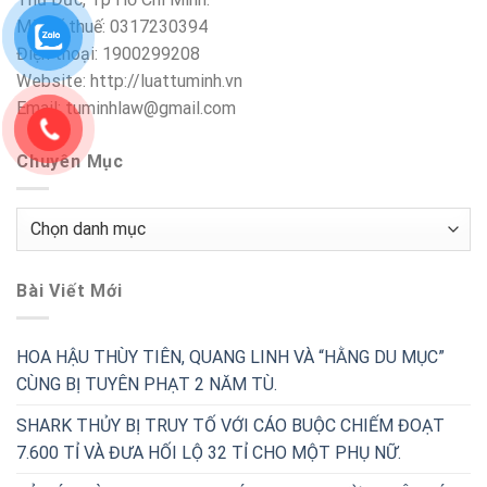
Mã số thuế: 0317230394
Điện thoại: 1900299208
Website: http://luattuminh.vn
Email: tuminhlaw@gmail.com
Chuyên Mục
Chuyên
Mục
Bài Viết Mới
HOA HẬU THÙY TIÊN, QUANG LINH VÀ “HẰNG DU MỤC”
CÙNG BỊ TUYÊN PHẠT 2 NĂM TÙ.
SHARK THỦY BỊ TRUY TỐ VỚI CÁO BUỘC CHIẾM ĐOẠT
7.600 TỈ VÀ ĐƯA HỐI LỘ 32 TỈ CHO MỘT PHỤ NỮ.