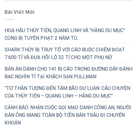
Bài Viết Mới
HOA HẬU THÙY TIÊN, QUANG LINH VÀ “HẰNG DU MỤC”
CÙNG BỊ TUYÊN PHẠT 2 NĂM TÙ.
SHARK THỦY BỊ TRUY TỐ VỚI CÁO BUỘC CHIẾM ĐOẠT
7.600 TỈ VÀ ĐƯA HỐI LỘ 32 TỈ CHO MỘT PHỤ NỮ.
BẢN ÁN DÀNH CHO 141 BỊ CÁO TRONG ĐƯỜNG DÂY ĐÁNH
BẠC NGHÌN TỈ TẠI KHÁCH SẠN PULLMAN
“TỪ THẦN TƯỢNG ĐẾN TÂM BÃO DƯ LUẬN: CÂU CHUYỆN
CỦA THÙY TIÊN – QUANG LINH – HẰNG DU MỤC”
CẢNH BÁO: NHẬN CUỘC GỌI MẠO DANH CÔNG AN, NGƯỜI
ĐÀN ÔNG MANG TOÀN BỘ TIỀN BÁN TRÂU ĐI CHUYỂN
KHOẢN