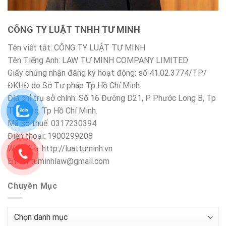
CÔNG TY LUẬT TNHH TƯ MINH
Tên viết tắt: CÔNG TY LUẬT TƯ MINH
Tên Tiếng Anh: LAW TƯ MINH COMPANY LIMITED
Giấy chứng nhận đăng ký hoạt động: số 41.02.3774/TP/
ĐKHĐ do Sở Tư pháp Tp Hồ Chí Minh.
Địa chỉ trụ sở chính: Số 16 Đường D21, P. Phước Long B, Tp
Thủ Đức, Tp Hồ Chí Minh.
Mã số thuế: 0317230394
Điện thoại: 1900299208
Website: http://luattuminh.vn
Email: tuminhlaw@gmail.com
Chuyên Mục
Chuyên
Mục