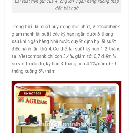
Lãi suất tiền gửi của 4 “ông lớn” ngân hàng xuống thấp
đến bất ngờ
Trong biểu lãi suất huy động mới nhất, Vietcombank
giảm mạnh lãi suất các kỳ hạn ngắn dưới 6 tháng
sau khi Ngân hàng Nhà nước quyết định hạ lãi suất
điều hành lần thứ 4. Cụ thể, lãi suất kỳ hạn 1-2 tháng
tại Vietcombank chỉ còn 3,4%, giảm tới 0,7 điểm %
so với trước đó; kỳ hạn 3 tháng còn 4,1%/năm; 6-9
tháng xuống 5%/năm.