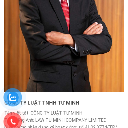
CÔNG TY LUẬT TNHH TƯ MINH
Tên viết tắt: CÔNG TY LUẬT TƯ MINH
Tên Tiếng Anh: LAW TƯ MINH COMPANY LIMITED
Giấy chứng nhận đăng ký hoạt động: số 41.02.3774/TP/