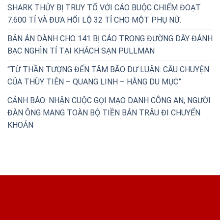
SHARK THỦY BỊ TRUY TỐ VỚI CÁO BUỘC CHIẾM ĐOẠT
7.600 TỈ VÀ ĐƯA HỐI LỘ 32 TỈ CHO MỘT PHỤ NỮ.
BẢN ÁN DÀNH CHO 141 BỊ CÁO TRONG ĐƯỜNG DÂY ĐÁNH
BẠC NGHÌN TỈ TẠI KHÁCH SẠN PULLMAN
“TỪ THẦN TƯỢNG ĐẾN TÂM BÃO DƯ LUẬN: CÂU CHUYỆN
CỦA THÙY TIÊN – QUANG LINH – HẰNG DU MỤC”
CẢNH BÁO: NHẬN CUỘC GỌI MẠO DANH CÔNG AN, NGƯỜI
ĐÀN ÔNG MANG TOÀN BỘ TIỀN BÁN TRÂU ĐI CHUYỂN
KHOẢN