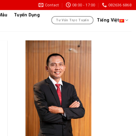
Contact
08:00 - 17:00
082636 6868
 Mẫu
Tuyển Dụng
Tiếng Việt
Tư Vấn Trực Tuyến