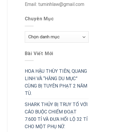
Email: tuminhlaw@gmail.com
Chuyên Mục
Chuyên
Mục
Bài Viết Mới
HOA HẬU THÙY TIÊN, QUANG
LINH VÀ “HẰNG DU MỤC”
CÙNG BỊ TUYÊN PHẠT 2 NĂM
TÙ.
SHARK THỦY BỊ TRUY TỐ VỚI
CÁO BUỘC CHIẾM ĐOẠT
7.600 TỈ VÀ ĐƯA HỐI LỘ 32 TỈ
CHO MỘT PHỤ NỮ.