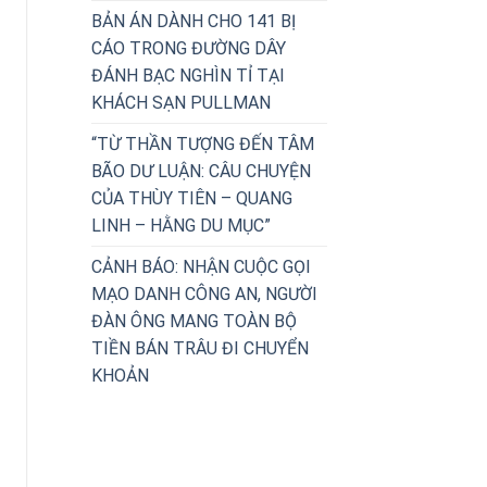
BẢN ÁN DÀNH CHO 141 BỊ
CÁO TRONG ĐƯỜNG DÂY
ĐÁNH BẠC NGHÌN TỈ TẠI
KHÁCH SẠN PULLMAN
“TỪ THẦN TƯỢNG ĐẾN TÂM
BÃO DƯ LUẬN: CÂU CHUYỆN
CỦA THÙY TIÊN – QUANG
LINH – HẰNG DU MỤC”
CẢNH BÁO: NHẬN CUỘC GỌI
MẠO DANH CÔNG AN, NGƯỜI
ĐÀN ÔNG MANG TOÀN BỘ
TIỀN BÁN TRÂU ĐI CHUYỂN
KHOẢN