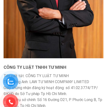
CÔNG TY LUẬT TNHH TƯ MINH
Tên viết tắt: CÔNG TY LUẬT TƯ MINH
Tên Tiếng Anh: LAW TƯ MINH COMPANY LIMITED
Giấy chứng nhận đăng ký hoạt động: số 41.02.3774/TP/
ĐKHĐ do Sở Tư pháp Tp Hồ Chí Minh.
Địa chỉ trụ sở chính: Số 16 Đường D21, P. Phước Long B, Tp
Thủ Đức, Tp Hồ Chí Minh.