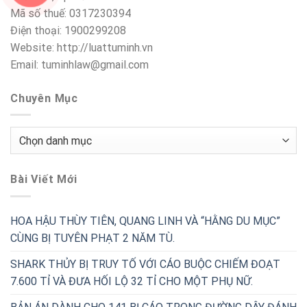
Mã số thuế: 0317230394
Điện thoại: 1900299208
Website: http://luattuminh.vn
Email: tuminhlaw@gmail.com
Chuyên Mục
Chuyên
Mục
Bài Viết Mới
HOA HẬU THÙY TIÊN, QUANG LINH VÀ “HẰNG DU MỤC”
CÙNG BỊ TUYÊN PHẠT 2 NĂM TÙ.
SHARK THỦY BỊ TRUY TỐ VỚI CÁO BUỘC CHIẾM ĐOẠT
7.600 TỈ VÀ ĐƯA HỐI LỘ 32 TỈ CHO MỘT PHỤ NỮ.