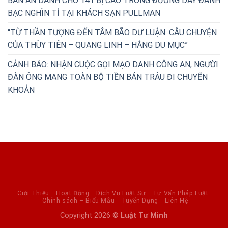
BẢN ÁN DÀNH CHO 141 BỊ CÁO TRONG ĐƯỜNG DÂY ĐÁNH
BẠC NGHÌN TỈ TẠI KHÁCH SẠN PULLMAN
“TỪ THẦN TƯỢNG ĐẾN TÂM BÃO DƯ LUẬN: CÂU CHUYỆN
CỦA THÙY TIÊN – QUANG LINH – HẰNG DU MỤC”
CẢNH BÁO: NHẬN CUỘC GỌI MẠO DANH CÔNG AN, NGƯỜI
ĐÀN ÔNG MANG TOÀN BỘ TIỀN BÁN TRÂU ĐI CHUYỂN
KHOẢN
Giới Thiệu
Hoạt Động
Dịch Vụ Luật Sư
Tư Vấn Pháp Luật
Chính sách – Biểu Mẫu
Tuyển Dụng
Liên Hệ
Copyright 2026 ©
Luật Tư Minh