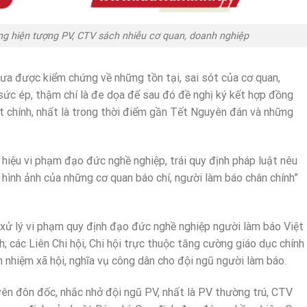
ng hiện tượng PV, CTV sách nhiễu cơ quan, doanh nghiệp
hưa được kiểm chứng về những tồn tại, sai sót của cơ quan,
 sức ép, thậm chí là đe dọa để sau đó đề nghị ký kết hợp đồng
ất chính, nhất là trong thời điểm gần Tết Nguyên đán và những
 hiệu vi phạm đạo đức nghề nghiệp, trái quy định pháp luật nêu
, hình ảnh của những cơ quan báo chí, người làm báo chân chính”
 xử lý vi phạm quy định đạo đức nghề nghiệp người làm báo Việt
; các Liên Chi hội, Chi hội trực thuộc tăng cường giáo dục chính
h nhiệm xã hội, nghĩa vụ công dân cho đội ngũ người làm báo.
yên đôn đốc, nhắc nhở đội ngũ PV, nhất là PV thường trú, CTV