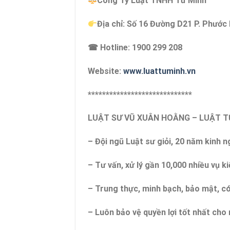
Công Ty Luật TNHH Tư Minh
Địa chỉ: Số 16 Đường D21 P. Phước
☎ Hotline: 1900 299 208
Website:
www.luattuminh.vn
*****************************
LUẬT SƯ VŨ XUÂN HOẰNG – LUẬT 
– Đội ngũ Luật sư giỏi, 20 năm kinh 
– Tư vấn, xử lý gần 10,000 nhiều vụ ki
– Trung thực, minh bạch, bảo mật, c
– Luôn bảo vệ quyền lợi tốt nhất ch