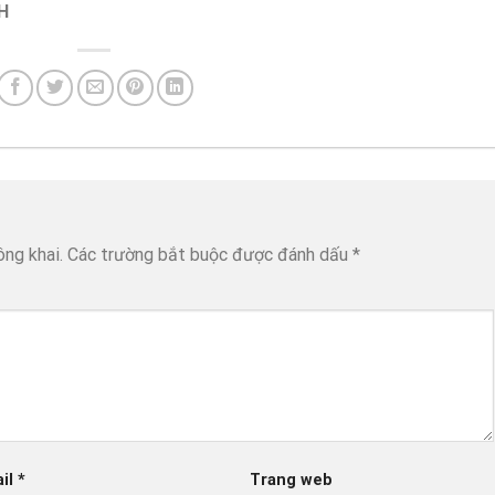
H
ông khai.
Các trường bắt buộc được đánh dấu
*
il
*
Trang web