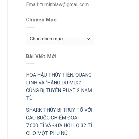
Email: tuminhlaw@gmail.com
Chuyên Mục
Chuyên
Mục
Bài Viết Mới
HOA HẬU THÙY TIÊN, QUANG
LINH VÀ “HẰNG DU MỤC”
CÙNG BỊ TUYÊN PHẠT 2 NĂM
TÙ.
SHARK THỦY BỊ TRUY TỐ VỚI
CÁO BUỘC CHIẾM ĐOẠT
7.600 TỈ VÀ ĐƯA HỐI LỘ 32 TỈ
CHO MỘT PHỤ NỮ.