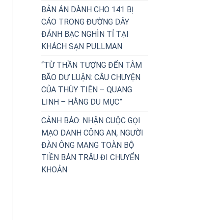
BẢN ÁN DÀNH CHO 141 BỊ
CÁO TRONG ĐƯỜNG DÂY
ĐÁNH BẠC NGHÌN TỈ TẠI
KHÁCH SẠN PULLMAN
“TỪ THẦN TƯỢNG ĐẾN TÂM
BÃO DƯ LUẬN: CÂU CHUYỆN
CỦA THÙY TIÊN – QUANG
LINH – HẰNG DU MỤC”
CẢNH BÁO: NHẬN CUỘC GỌI
MẠO DANH CÔNG AN, NGƯỜI
ĐÀN ÔNG MANG TOÀN BỘ
TIỀN BÁN TRÂU ĐI CHUYỂN
KHOẢN