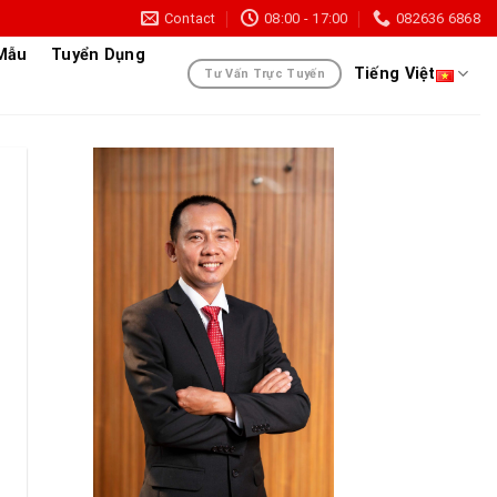
Contact
08:00 - 17:00
082636 6868
 Mẫu
Tuyển Dụng
Tiếng Việt
Tư Vấn Trực Tuyến