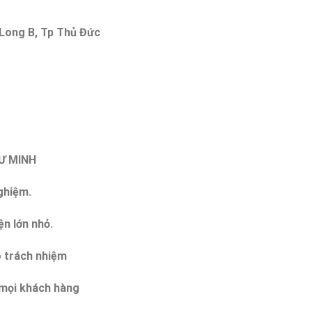
 Long B, Tp Thủ Đức
TƯ MINH
nghiệm.
ện lớn nhỏ.
ó trách nhiệm
o mọi khách hàng