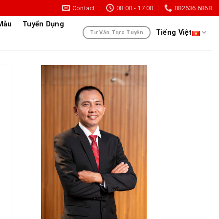
Contact
08:00 - 17:00
082636 6868
 Mẫu
Tuyển Dụng
Tiếng Việt
Tư Vấn Trực Tuyến