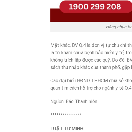
Hàng chục bác
Mặt khác, BV Q.4 là đơn vị tự chủ chi 
là từ khám chữa bệnh bảo hiểm y tế, tron
không trích lập được các quỹ. Do đó, BV
sách thu nhập khác của thành phố, gặp k
Các đại biểu HĐND TP.HCM chia sẻ khó k
quan tìm cách hỗ trợ cho ngành y tế Q.
Nguồn: Báo Thanh niên
***************
LUẬT TƯ MINH