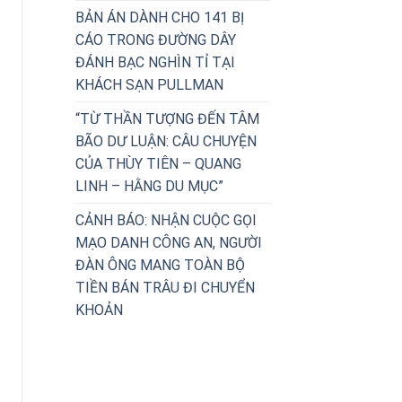
BẢN ÁN DÀNH CHO 141 BỊ
CÁO TRONG ĐƯỜNG DÂY
ĐÁNH BẠC NGHÌN TỈ TẠI
KHÁCH SẠN PULLMAN
“TỪ THẦN TƯỢNG ĐẾN TÂM
BÃO DƯ LUẬN: CÂU CHUYỆN
CỦA THÙY TIÊN – QUANG
LINH – HẰNG DU MỤC”
CẢNH BÁO: NHẬN CUỘC GỌI
MẠO DANH CÔNG AN, NGƯỜI
ĐÀN ÔNG MANG TOÀN BỘ
TIỀN BÁN TRÂU ĐI CHUYỂN
KHOẢN