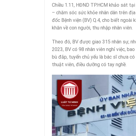
Chiều 1.11, HĐND TP.HCM khảo sát tại Q.
– chăm sóc sức khỏe nhân dân trên địa 
đốc Bệnh viện (BV) Q.4, cho biết ngoài k
khăn về con người, thu nhập nhân viên.
Theo đó, BV được giao 315 nhân sự, nh
2023, BV có 98 nhân viên nghỉ việc, ba
bù đắp, tuyển chủ yếu là bác sĩ chưa c
thuật viên, điều dưỡng có tay nghề.