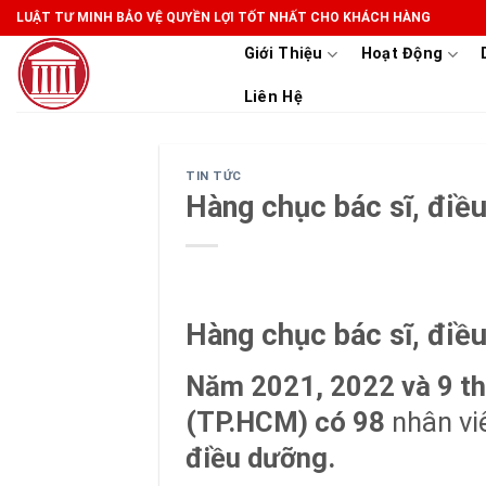
Skip
LUẬT TƯ MINH BẢO VỆ QUYỀN LỢI TỐT NHẤT CHO KHÁCH HÀNG
to
Giới Thiệu
Hoạt Động
content
Liên Hệ
TIN TỨC
Hàng chục bác sĩ, điề
Hàng chục bác sĩ, điề
Năm 2021, 2022 và 9 th
(TP.HCM) có 98
nhân vi
điều dưỡng.