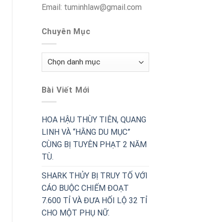
Email: tuminhlaw@gmail.com
Chuyên Mục
Chuyên
Mục
Bài Viết Mới
HOA HẬU THÙY TIÊN, QUANG
LINH VÀ “HẰNG DU MỤC”
CÙNG BỊ TUYÊN PHẠT 2 NĂM
TÙ.
SHARK THỦY BỊ TRUY TỐ VỚI
CÁO BUỘC CHIẾM ĐOẠT
7.600 TỈ VÀ ĐƯA HỐI LỘ 32 TỈ
CHO MỘT PHỤ NỮ.