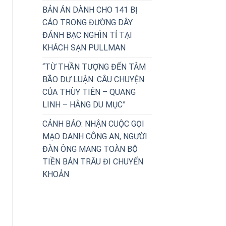
BẢN ÁN DÀNH CHO 141 BỊ
CÁO TRONG ĐƯỜNG DÂY
ĐÁNH BẠC NGHÌN TỈ TẠI
KHÁCH SẠN PULLMAN
“TỪ THẦN TƯỢNG ĐẾN TÂM
BÃO DƯ LUẬN: CÂU CHUYỆN
CỦA THÙY TIÊN – QUANG
LINH – HẰNG DU MỤC”
CẢNH BÁO: NHẬN CUỘC GỌI
MẠO DANH CÔNG AN, NGƯỜI
ĐÀN ÔNG MANG TOÀN BỘ
TIỀN BÁN TRÂU ĐI CHUYỂN
KHOẢN