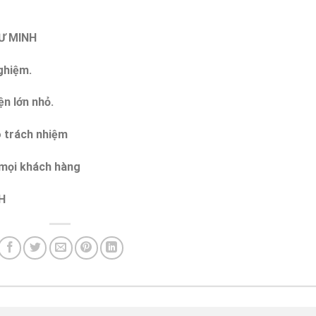
TƯ MINH
nghiệm.
ện lớn nhỏ.
ó trách nhiệm
o mọi khách hàng
H