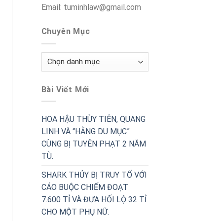
Email: tuminhlaw@gmail.com
Chuyên Mục
Chuyên
Mục
Bài Viết Mới
HOA HẬU THÙY TIÊN, QUANG
LINH VÀ “HẰNG DU MỤC”
CÙNG BỊ TUYÊN PHẠT 2 NĂM
TÙ.
SHARK THỦY BỊ TRUY TỐ VỚI
CÁO BUỘC CHIẾM ĐOẠT
7.600 TỈ VÀ ĐƯA HỐI LỘ 32 TỈ
CHO MỘT PHỤ NỮ.