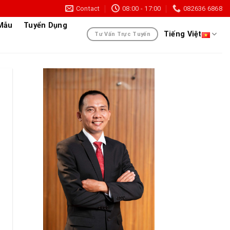
Contact
08:00 - 17:00
082636 6868
 Mẫu
Tuyển Dụng
Tiếng Việt
Tư Vấn Trực Tuyến