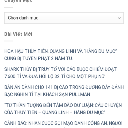
Chuyên Mục
Chuyên
Mục
Bài Viết Mới
HOA HẬU THÙY TIÊN, QUANG LINH VÀ “HẰNG DU MỤC”
CÙNG BỊ TUYÊN PHẠT 2 NĂM TÙ.
SHARK THỦY BỊ TRUY TỐ VỚI CÁO BUỘC CHIẾM ĐOẠT
7.600 TỈ VÀ ĐƯA HỐI LỘ 32 TỈ CHO MỘT PHỤ NỮ.
BẢN ÁN DÀNH CHO 141 BỊ CÁO TRONG ĐƯỜNG DÂY ĐÁNH
BẠC NGHÌN TỈ TẠI KHÁCH SẠN PULLMAN
“TỪ THẦN TƯỢNG ĐẾN TÂM BÃO DƯ LUẬN: CÂU CHUYỆN
CỦA THÙY TIÊN – QUANG LINH – HẰNG DU MỤC”
CẢNH BÁO: NHẬN CUỘC GỌI MẠO DANH CÔNG AN, NGƯỜI