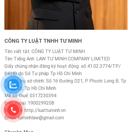
CÔNG TY LUẬT TNHH TƯ MINH
Tên viết tắt: CÔNG TY LUẬT TƯ MINH
Tên Tiếng Anh: LAW TƯ MINH COMPANY LIMITED
Giấy chứng nhận đăng ký hoạt động: số 41.02.3774/TP/
ĐKHĐ do Sở Tư pháp Tp Hồ Chí Minh.
Địa chỉ trụ sở chính: Số 16 Đường D21, P. Phước Long B, Tp
Thủ Đức, Tp Hồ Chí Minh.
Mã số thuế: 0317230394
Điện thoại: 1900299208
Website: http://luattuminh.vn
Email: tuminhlaw@gmail.com