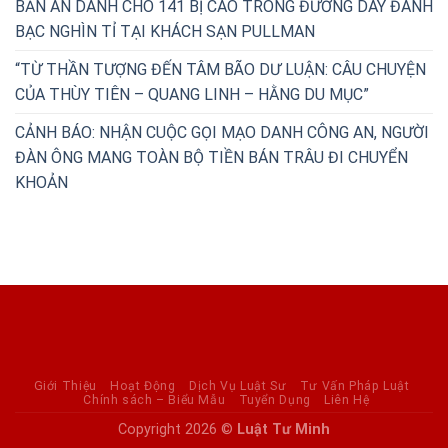
BẢN ÁN DÀNH CHO 141 BỊ CÁO TRONG ĐƯỜNG DÂY ĐÁNH
BẠC NGHÌN TỈ TẠI KHÁCH SẠN PULLMAN
“TỪ THẦN TƯỢNG ĐẾN TÂM BÃO DƯ LUẬN: CÂU CHUYỆN
CỦA THÙY TIÊN – QUANG LINH – HẰNG DU MỤC”
CẢNH BÁO: NHẬN CUỘC GỌI MẠO DANH CÔNG AN, NGƯỜI
ĐÀN ÔNG MANG TOÀN BỘ TIỀN BÁN TRÂU ĐI CHUYỂN
KHOẢN
Giới Thiệu
Hoạt Động
Dịch Vụ Luật Sư
Tư Vấn Pháp Luật
Chính sách – Biểu Mẫu
Tuyển Dụng
Liên Hệ
Copyright 2026 ©
Luật Tư Minh