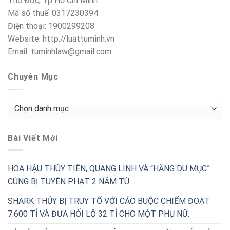
Thủ Đức, Tp Hồ Chí Minh.
Mã số thuế: 0317230394
Điện thoại: 1900299208
Website: http://luattuminh.vn
Email: tuminhlaw@gmail.com
Chuyên Mục
Chuyên
Mục
Bài Viết Mới
HOA HẬU THÙY TIÊN, QUANG LINH VÀ “HẰNG DU MỤC”
CÙNG BỊ TUYÊN PHẠT 2 NĂM TÙ.
SHARK THỦY BỊ TRUY TỐ VỚI CÁO BUỘC CHIẾM ĐOẠT
7.600 TỈ VÀ ĐƯA HỐI LỘ 32 TỈ CHO MỘT PHỤ NỮ.