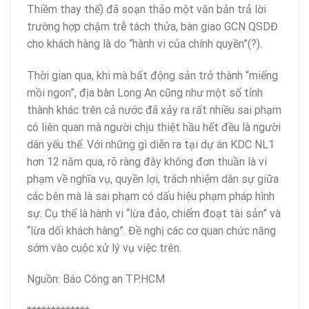
Thiềm thay thế) đã soạn thảo một văn bản trả lời
trường hợp chậm trễ tách thửa, bàn giao GCN QSDĐ
cho khách hàng là do “hành vi của chính quyền”(?).
Thời gian qua, khi mà bất động sản trở thành “miếng
mồi ngon”, địa bàn Long An cũng như một số tỉnh
thành khác trên cả nước đã xảy ra rất nhiều sai phạm
có liên quan mà người chịu thiệt hầu hết đều là người
dân yếu thế. Với những gì diễn ra tại dự án KDC NL1
hơn 12 năm qua, rõ ràng đây không đơn thuần là vi
phạm về nghĩa vụ, quyền lợi, trách nhiệm dân sự giữa
các bên mà là sai phạm có dấu hiệu phạm pháp hình
sự. Cụ thể là hành vi “lừa đảo, chiếm đoạt tài sản” và
“lừa dối khách hàng”. Đề nghị các cơ quan chức năng
sớm vào cuộc xử lý vụ việc trên.
Nguồn: Báo Công an TP.HCM