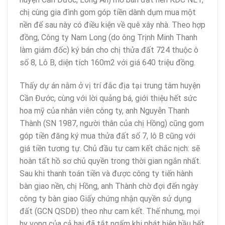
chị cùng gia đình gom góp tiền dành dụm mua một
nền để sau này có điều kiện về quê xây nhà. Theo hợp
đồng, Công ty Nam Long (do ông Trịnh Minh Thanh
làm giám đốc) ký bán cho chị thửa đất 724 thuộc ô
số 8, Lô B, diện tích 160m2 với giá 640 triệu đồng.
Thấy dự án nằm ở vị trí đắc địa tại trung tâm huyện
Cần Đước, cùng với lời quảng bá, giới thiệu hết sức
hoa mỹ của nhân viên công ty, anh Nguyễn Thanh
Thành (SN 1987, người thân của chị Hồng) cũng gom
góp tiền đăng ký mua thửa đất số 7, lô B cũng với
giá tiền tương tự. Chủ đầu tư cam kết chắc nịch: sẽ
hoàn tất hồ sơ chủ quyền trong thời gian ngắn nhất.
Sau khi thanh toán tiền và được công ty tiến hành
bàn giao nền, chị Hồng, anh Thành chờ đợi đến ngày
công ty bàn giao Giấy chứng nhận quyền sử dụng
đất (GCN QSDĐ) theo như cam kết. Thế nhưng, mọi
hy vọng của cả hai đã tắt ngấm khi phát hiện hầu hết