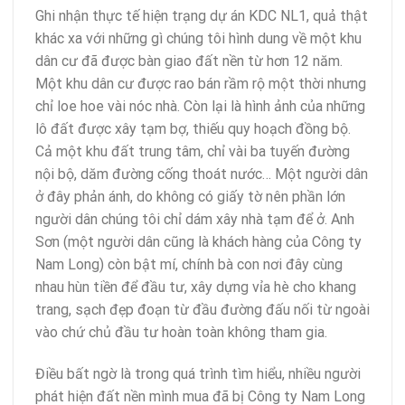
Ghi nhận thực tế hiện trạng dự án KDC NL1, quả thật
khác xa với những gì chúng tôi hình dung về một khu
dân cư đã được bàn giao đất nền từ hơn 12 năm.
Một khu dân cư được rao bán rầm rộ một thời nhưng
chỉ loe hoe vài nóc nhà. Còn lại là hình ảnh của những
lô đất được xây tạm bợ, thiếu quy hoạch đồng bộ.
Cả một khu đất trung tâm, chỉ vài ba tuyến đường
nội bộ, dăm đường cống thoát nước… Một người dân
ở đây phản ánh, do không có giấy tờ nên phần lớn
người dân chúng tôi chỉ dám xây nhà tạm để ở. Anh
Sơn (một người dân cũng là khách hàng của Công ty
Nam Long) còn bật mí, chính bà con nơi đây cùng
nhau hùn tiền để đầu tư, xây dựng vỉa hè cho khang
trang, sạch đẹp đoạn từ đầu đường đấu nối từ ngoài
vào chứ chủ đầu tư hoàn toàn không tham gia.
Điều bất ngờ là trong quá trình tìm hiểu, nhiều người
phát hiện đất nền mình mua đã bị Công ty Nam Long