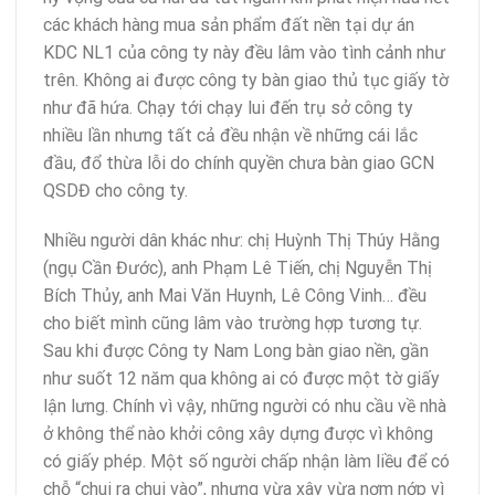
các khách hàng mua sản phẩm đất nền tại dự án
KDC NL1 của công ty này đều lâm vào tình cảnh như
trên. Không ai được công ty bàn giao thủ tục giấy tờ
như đã hứa. Chạy tới chạy lui đến trụ sở công ty
nhiều lần nhưng tất cả đều nhận về những cái lắc
đầu, đổ thừa lỗi do chính quyền chưa bàn giao GCN
QSDĐ cho công ty.
Nhiều người dân khác như: chị Huỳnh Thị Thúy Hằng
(ngụ Cần Đước), anh Phạm Lê Tiến, chị Nguyễn Thị
Bích Thủy, anh Mai Văn Huynh, Lê Công Vinh… đều
cho biết mình cũng lâm vào trường hợp tương tự.
Sau khi được Công ty Nam Long bàn giao nền, gần
như suốt 12 năm qua không ai có được một tờ giấy
lận lưng. Chính vì vậy, những người có nhu cầu về nhà
ở không thể nào khởi công xây dựng được vì không
có giấy phép. Một số người chấp nhận làm liều để có
chỗ “chui ra chui vào”, nhưng vừa xây vừa nơm nớp vì