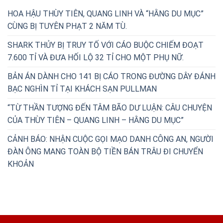
HOA HẬU THÙY TIÊN, QUANG LINH VÀ “HẰNG DU MỤC”
CÙNG BỊ TUYÊN PHẠT 2 NĂM TÙ.
SHARK THỦY BỊ TRUY TỐ VỚI CÁO BUỘC CHIẾM ĐOẠT
7.600 TỈ VÀ ĐƯA HỐI LỘ 32 TỈ CHO MỘT PHỤ NỮ.
BẢN ÁN DÀNH CHO 141 BỊ CÁO TRONG ĐƯỜNG DÂY ĐÁNH
BẠC NGHÌN TỈ TẠI KHÁCH SẠN PULLMAN
“TỪ THẦN TƯỢNG ĐẾN TÂM BÃO DƯ LUẬN: CÂU CHUYỆN
CỦA THÙY TIÊN – QUANG LINH – HẰNG DU MỤC”
CẢNH BÁO: NHẬN CUỘC GỌI MẠO DANH CÔNG AN, NGƯỜI
ĐÀN ÔNG MANG TOÀN BỘ TIỀN BÁN TRÂU ĐI CHUYỂN
KHOẢN