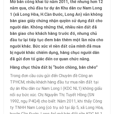
Mở bán công khai từ năm 2011, thế nhưng hơn 12
năm qua, chủ đầu tư dự án Khu dân cư Nam Long
1 (xã Long Hòa, H.Cần Đước, Long An) vẫn không
bàn giao giấy chứng nhận quyền sử dụng đất cho
người dân. Không những thế, nhiều nền đất đã
bàn giao cho khách hàng trước đó, nhưng chủ
đầu tư lại tiếp tục đem bán thêm một lần nữa cho
người khác. Bức xúc vì nền đất của mình đã mua
bị người khác chiếm dụng, hàng chục người dân
đã gửi đơn tố giác đến cơ quan chức năng.
Hàng chục thửa đất bị “buôn chồng, bán chéo”
Trong đơn cầu cứu gửi đến Chuyên đề Công an
TPHCM, nhiều khách hàng đầu tư mua nền đất tại
dự án Khu dân cư Nam Long I (KDC NL1) không giấu
nổi sự bức xúc. Chị Nguyễn Thị Tuyết Hồng (SN
1992, ngụ P4Q4) cho biết: Năm 2011, khi thấy Công
ty TNHH Nam Long (có trụ sở tại ấp 5, xã Long Hòa,
huyện Cần Đước, Long An) mở bán đất nền KDC NL1,