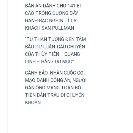
BẢN ÁN DÀNH CHO 141 BỊ
CÁO TRONG ĐƯỜNG DÂY
ĐÁNH BẠC NGHÌN TỈ TẠI
KHÁCH SẠN PULLMAN
“TỪ THẦN TƯỢNG ĐẾN TÂM
BÃO DƯ LUẬN: CÂU CHUYỆN
CỦA THÙY TIÊN – QUANG
LINH – HẰNG DU MỤC”
CẢNH BÁO: NHẬN CUỘC GỌI
MẠO DANH CÔNG AN, NGƯỜI
ĐÀN ÔNG MANG TOÀN BỘ
TIỀN BÁN TRÂU ĐI CHUYỂN
KHOẢN