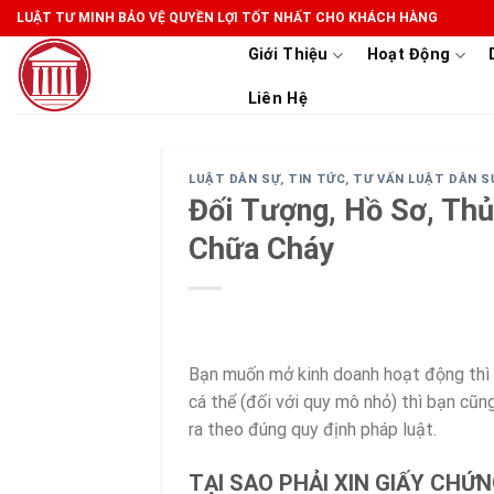
Skip
LUẬT TƯ MINH BẢO VỆ QUYỀN LỢI TỐT NHẤT CHO KHÁCH HÀNG
to
Giới Thiệu
Hoạt Động
content
Liên Hệ
LUẬT DÂN SỰ
,
TIN TỨC
,
TƯ VẤN LUẬT DÂN S
Đối Tượng, Hồ Sơ, Th
Chữa Cháy
Bạn muốn mở kinh doanh hoạt động thì b
cá thể (đối với quy mô nhỏ) thì bạn cũ
ra theo đúng quy định pháp luật.
TẠI SAO PHẢI XIN GIẤY CH