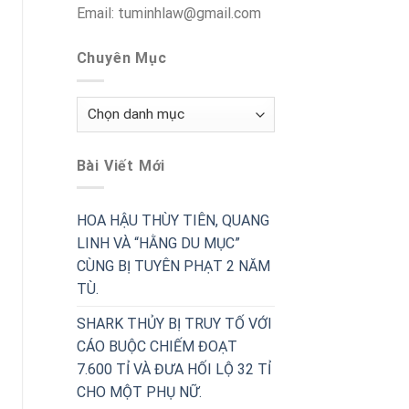
Email: tuminhlaw@gmail.com
Chuyên Mục
Chuyên
Mục
Bài Viết Mới
HOA HẬU THÙY TIÊN, QUANG
LINH VÀ “HẰNG DU MỤC”
CÙNG BỊ TUYÊN PHẠT 2 NĂM
TÙ.
SHARK THỦY BỊ TRUY TỐ VỚI
CÁO BUỘC CHIẾM ĐOẠT
7.600 TỈ VÀ ĐƯA HỐI LỘ 32 TỈ
CHO MỘT PHỤ NỮ.