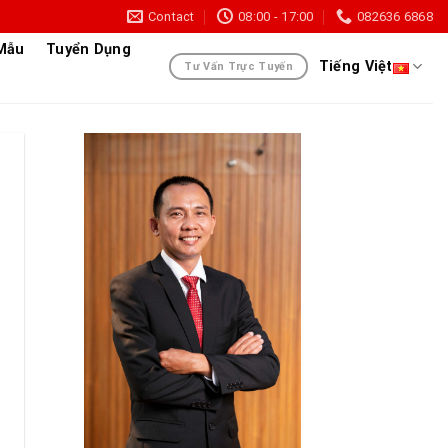
Contact
08:00 - 17:00
082636 6868
 Mẫu
Tuyển Dụng
Tiếng Việt
Tư Vấn Trực Tuyến