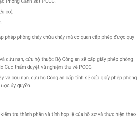
oặc Phòng Cảnh sát PCCC;
ếu có);
h.
cấp phép phòng cháy chữa cháy mà cơ quan cấp phép được quy
và cứu nạn, cứu hộ thuộc Bộ Công an sẽ cấp giấy phép phòng
do Cục thẩm duyệt và nghiệm thu về PCCC;
y và cứu nạn, cứu hộ Công an cấp tỉnh sẽ cấp giấy phép phòng
được ủy quyền.
kiểm tra thành phần và tính hợp lệ của hồ sơ và thực hiện theo