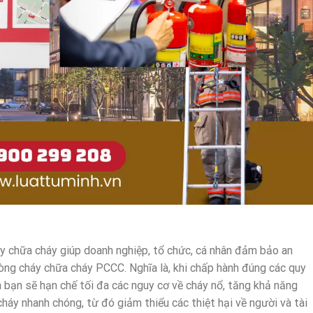
y chữa cháy giúp doanh nghiệp, tổ chức, cá nhân đảm bảo an
òng cháy chữa cháy PCCC. Nghĩa là, khi chấp hành đúng các quy
 bạn sẽ hạn chế tối đa các nguy cơ về cháy nổ, tăng khả năng
háy nhanh chóng, từ đó giảm thiểu các thiệt hại về người và tài