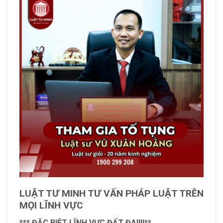
LUẬT TƯ MINH TƯ VẤN PHÁP LUẬT TRÊN
MỌI LĨNH VỰC
*** ĐẶC BIỆT LĨNH VỰC ĐẤT ĐAI!!!**