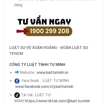
hàng
LUẬT SƯ VŨ XUÂN HOẰNG- ĐOÀN LUẬT SƯ
TPHCM
CÔNG TY LUẬT TNHH TƯ MINH
Website :
www.luattuminh.vn
Face book : LUẬT TƯ MINH
www.facebook.com/ctyluattuminh
Tik tok LUẬT TƯ
MINH
https://www.tiktok.com/@luat.tu.minh