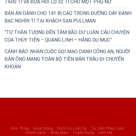
7.600 TỈ VÀ ĐƯA HỐI LỘ 32 TỈ CHO MỘT PHỤ NỮ.
BẢN ÁN DÀNH CHO 141 BỊ CÁO TRONG ĐƯỜNG DÂY ĐÁNH
BẠC NGHÌN TỈ TẠI KHÁCH SẠN PULLMAN
“TỪ THẦN TƯỢNG ĐẾN TÂM BÃO DƯ LUẬN: CÂU CHUYỆN
CỦA THÙY TIÊN – QUANG LINH – HẰNG DU MỤC”
CẢNH BÁO: NHẬN CUỘC GỌI MẠO DANH CÔNG AN, NGƯỜI
ĐÀN ÔNG MANG TOÀN BỘ TIỀN BÁN TRÂU ĐI CHUYỂN
KHOẢN
Giới Thiệu
Hoạt Động
Dịch Vụ Luật Sư
Tư Vấn Pháp Luật
Chính sách – Biểu Mẫu
Tuyển Dụng
Liên Hệ