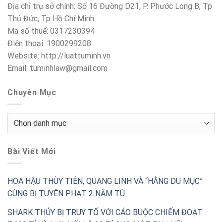
Địa chỉ trụ sở chính: Số 16 Đường D21, P. Phước Long B, Tp
Thủ Đức, Tp Hồ Chí Minh.
Mã số thuế: 0317230394
Điện thoại: 1900299208
Website: http://luattuminh.vn
Email: tuminhlaw@gmail.com
Chuyên Mục
Chuyên
Mục
Bài Viết Mới
HOA HẬU THÙY TIÊN, QUANG LINH VÀ “HẰNG DU MỤC”
CÙNG BỊ TUYÊN PHẠT 2 NĂM TÙ.
SHARK THỦY BỊ TRUY TỐ VỚI CÁO BUỘC CHIẾM ĐOẠT