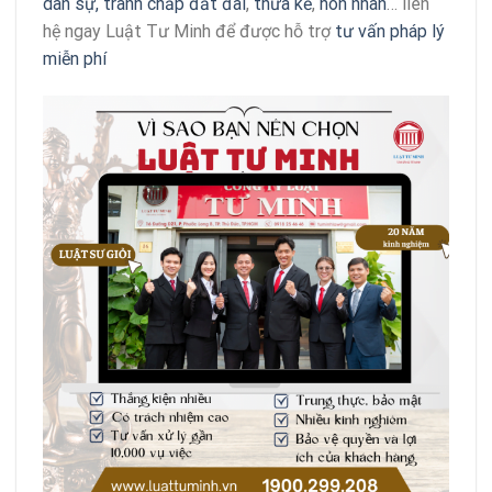
dân sự,
tranh chấp đất đai
,
thừa kế
,
hôn nhân
… liên
hệ ngay Luật Tư Minh để được hỗ trợ
tư vấn pháp lý
miễn phí