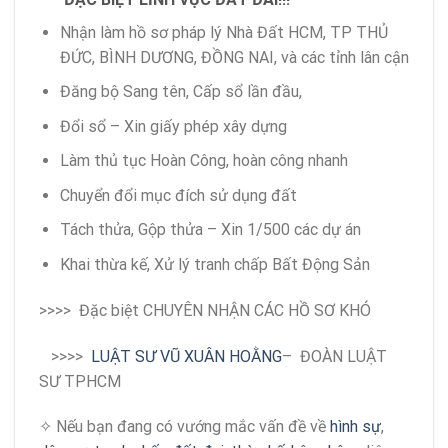
Nhận làm hồ sơ pháp lý Nhà Đất HCM, TP THỦ
ĐỨC, BÌNH DƯƠNG, ĐỒNG NAI, và các tỉnh lân cận
Đăng bộ Sang tên, Cấp sổ lần đầu,
Đổi sổ – Xin giấy phép xây dựng
Làm thủ tục Hoàn Công, hoàn công nhanh
Chuyển đổi mục đích sử dụng đất
Tách thửa, Gộp thửa – Xin 1/500 các dự án
Khai thừa kế, Xử lý tranh chấp Bất Động Sản
>>>>
Đặc biệt CHUYÊN NHẬN CÁC HỒ SƠ KHÓ
>>>>
LUẬT SƯ VŨ XUÂN HOẰNG
– ĐOÀN LUẬT
SƯ TPHCM
✧ Nếu bạn đang có vướng mắc vấn đề về
hình sự
,