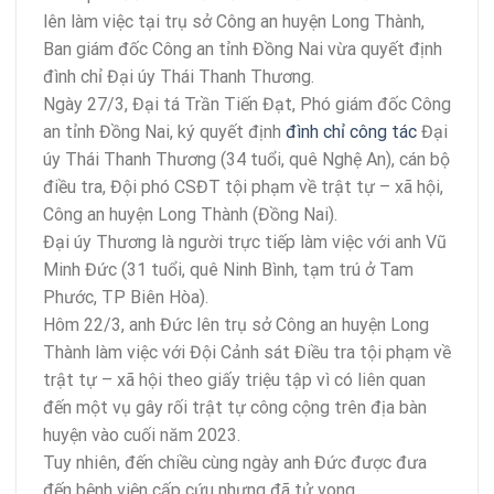
lên làm việc tại trụ sở Công an huyện Long Thành,
Ban giám đốc Công an tỉnh Đồng Nai vừa quyết định
đình chỉ Đại úy Thái Thanh Thương.
Ngày 27/3, Đại tá Trần Tiến Đạt, Phó giám đốc Công
an tỉnh Đồng Nai, ký quyết định
đình chỉ công tác
Đại
úy Thái Thanh Thương (34 tuổi, quê Nghệ An), cán bộ
điều tra, Đội phó CSĐT tội phạm về trật tự – xã hội,
Công an huyện Long Thành (Đồng Nai).
Đại úy Thương là người trực tiếp làm việc với anh Vũ
Minh Đức (31 tuổi, quê Ninh Bình, tạm trú ở Tam
Phước, TP Biên Hòa).
Hôm 22/3, anh Đức lên trụ sở Công an huyện Long
Thành làm việc với Đội Cảnh sát Điều tra tội phạm về
trật tự – xã hội theo giấy triệu tập vì có liên quan
đến một vụ gây rối trật tự công cộng trên địa bàn
huyện vào cuối năm 2023.
Tuy nhiên, đến chiều cùng ngày anh Đức được đưa
đến bệnh viện cấp cứu nhưng đã tử vong.