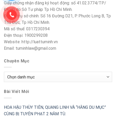
Giấy chứng nhận đăng ký hoạt động: số 41.02.3774/TP/
ĐKHĐ do Sở Tư pháp Tp Hồ Chí Minh.
Địa chỉ trụ sở chính: Số 16 Đường D21, P. Phước Long B, Tp
Thủ Đức, Tp Hồ Chí Minh.
Mã số thuế: 0317230394
Điện thoại: 1900299208
Website: http://luattuminh.vn
Email: tuminhlaw@gmail.com
Chuyên Mục
Chuyên
Mục
Bài Viết Mới
HOA HẬU THÙY TIÊN, QUANG LINH VÀ “HẰNG DU MỤC”
CÙNG BỊ TUYÊN PHẠT 2 NĂM TÙ.