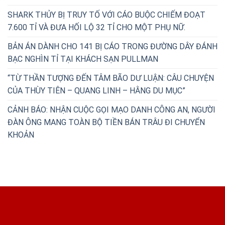
SHARK THỦY BỊ TRUY TỐ VỚI CÁO BUỘC CHIẾM ĐOẠT
7.600 TỈ VÀ ĐƯA HỐI LỘ 32 TỈ CHO MỘT PHỤ NỮ.
BẢN ÁN DÀNH CHO 141 BỊ CÁO TRONG ĐƯỜNG DÂY ĐÁNH
BẠC NGHÌN TỈ TẠI KHÁCH SẠN PULLMAN
“TỪ THẦN TƯỢNG ĐẾN TÂM BÃO DƯ LUẬN: CÂU CHUYỆN
CỦA THÙY TIÊN – QUANG LINH – HẰNG DU MỤC”
CẢNH BÁO: NHẬN CUỘC GỌI MẠO DANH CÔNG AN, NGƯỜI
ĐÀN ÔNG MANG TOÀN BỘ TIỀN BÁN TRÂU ĐI CHUYỂN
KHOẢN