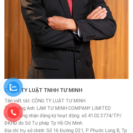
CÔNG TY LUẬT TNHH TƯ MINH
Tên viết tắt: CÔNG TY LUẬT TƯ MINH
Tên Tiếng Anh: LAW TƯ MINH COMPANY LIMITED
Giấy chứng nhận đăng ký hoạt động: số 41.02.3774/TP/
ĐKHĐ do Sở Tư pháp Tp Hồ Chí Minh.
Địa chỉ trụ sở chính: Số 16 Đường D21, P. Phước Long B, Tp