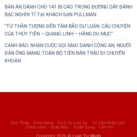
BẢN ÁN DÀNH CHO 141 BỊ CÁO TRONG ĐƯỜNG DÂY ĐÁNH
BẠC NGHÌN TỈ TẠI KHÁCH SẠN PULLMAN
“TỪ THẦN TƯỢNG ĐẾN TÂM BÃO DƯ LUẬN: CÂU CHUYỆN
CỦA THÙY TIÊN – QUANG LINH – HẰNG DU MỤC”
CẢNH BÁO: NHẬN CUỘC GỌI MẠO DANH CÔNG AN, NGƯỜI
ĐÀN ÔNG MANG TOÀN BỘ TIỀN BÁN TRÂU ĐI CHUYỂN
KHOẢN
Giới Thiệu
Hoạt Động
Dịch Vụ Luật Sư
Tư Vấn Pháp Luật
Chính sách – Biểu Mẫu
Tuyển Dụng
Liên Hệ
Copyright 2026 ©
Luật Tư Minh