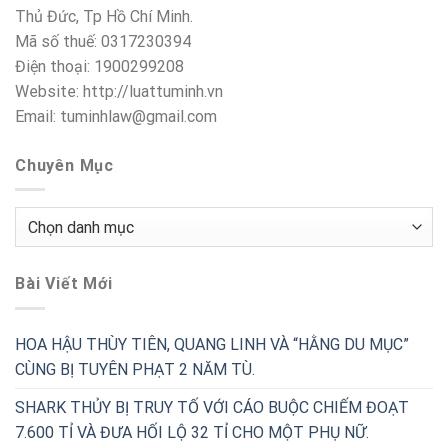
Thủ Đức, Tp Hồ Chí Minh.
Mã số thuế: 0317230394
Điện thoại: 1900299208
Website: http://luattuminh.vn
Email: tuminhlaw@gmail.com
Chuyên Mục
Chuyên
Mục
Bài Viết Mới
HOA HẬU THÙY TIÊN, QUANG LINH VÀ “HẰNG DU MỤC”
CÙNG BỊ TUYÊN PHẠT 2 NĂM TÙ.
SHARK THỦY BỊ TRUY TỐ VỚI CÁO BUỘC CHIẾM ĐOẠT
7.600 TỈ VÀ ĐƯA HỐI LỘ 32 TỈ CHO MỘT PHỤ NỮ.